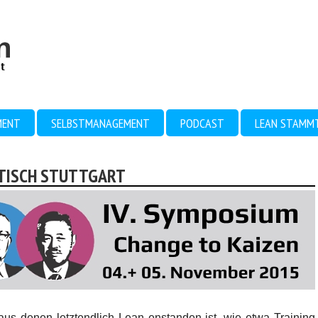
MENT
SELBSTMANAGEMENT
PODCAST
LEAN STAMM
MTISCH STUTTGART
aus denen letztendlich Lean enstanden ist, wie etwa Training