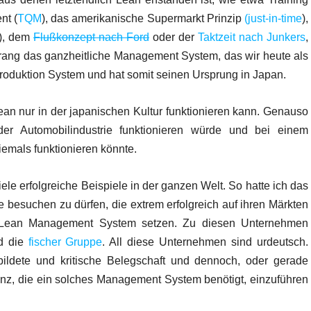
nt (
TQM
), das amerikanische Supermarkt Prinzip
(just-in-time
),
), dem
Flußkonzept nach Ford
oder der
Taktzeit nach Junkers
,
prang das ganzheitliche Management System, das wir heute als
duktion System und hat somit seinen Ursprung in Japan.
Lean nur in der japanischen Kultur funktionieren kann. Genauso
er Automobilindustrie funktionieren würde und bei einem
mals funktionieren könnte.
ele erfolgreiche Beispiele in der ganzen Welt. So hatte ich das
e besuchen zu dürfen, die extrem erfolgreich auf ihren Märkten
es Lean Management System setzen. Zu diesen Unternehmen
nd die
fischer Gruppe
. All diese Unternehmen sind urdeutsch.
bildete und kritische Belegschaft und dennoch, oder gerade
enz, die ein solches Management System benötigt, einzuführen