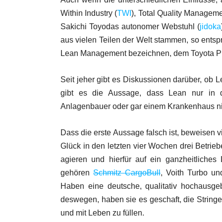
Within Industry (
TWI
), Total Quality Manageme
Sakichi Toyodas autonomer Webstuhl (
jidoka
aus vielen Teilen der Welt stammen, so ents
Lean Management bezeichnen, dem Toyota Pro
Seit jeher gibt es Diskussionen darüber, ob 
gibt es die Aussage, dass Lean nur in d
Anlagenbauer oder gar einem Krankenhaus nie
Dass die erste Aussage falsch ist, beweisen vi
Glück in den letzten vier Wochen drei Betrieb
agieren und hierfür auf ein ganzheitlich
gehören
Schmitz CargoBull
, Voith Turbo u
Haben eine deutsche, qualitativ hochausge
deswegen, haben sie es geschaft, die String
und mit Leben zu füllen.