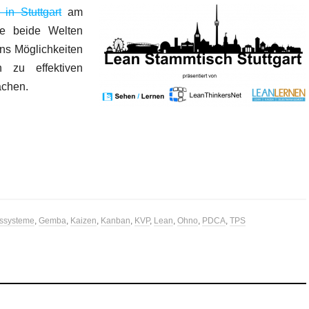
in Stuttgart
am
ie beide Welten
ns Möglichkeiten
 zu effektiven
achen.
nssysteme
,
Gemba
,
Kaizen
,
Kanban
,
KVP
,
Lean
,
Ohno
,
PDCA
,
TPS