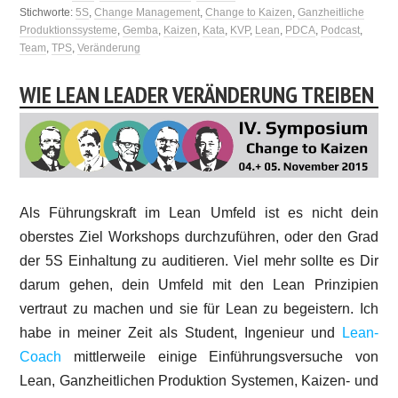
Stichworte:
5S
,
Change Management
,
Change to Kaizen
,
Ganzheitliche
Produktionssysteme
,
Gemba
,
Kaizen
,
Kata
,
KVP
,
Lean
,
PDCA
,
Podcast
,
Team
,
TPS
,
Veränderung
WIE LEAN LEADER VERÄNDERUNG TREIBEN
Als Führungskraft im Lean Umfeld ist es nicht dein
oberstes Ziel Workshops durchzuführen, oder den Grad
der 5S Einhaltung zu auditieren. Viel mehr sollte es Dir
darum gehen, dein Umfeld mit den Lean Prinzipien
vertraut zu machen und sie für Lean zu begeistern. Ich
habe in meiner Zeit als Student, Ingenieur und
Lean-
Coach
mittlerweile einige Einführungsversuche von
Lean, Ganzheitlichen Produktion Systemen, Kaizen- und