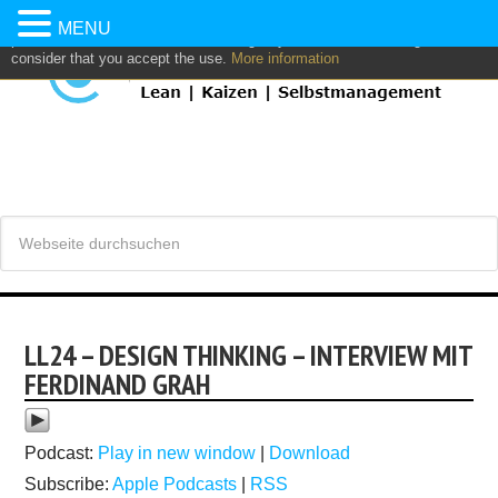
This website uses own and/or third parties cookies to: analyze,
MENU
personalize content and/or advertising. If you continue browsing, we
consider that you accept the use.
More information
LL24 – DESIGN THINKING – INTERVIEW MIT
FERDINAND GRAH
Podcast:
Play in new window
|
Download
Subscribe:
Apple Podcasts
|
RSS