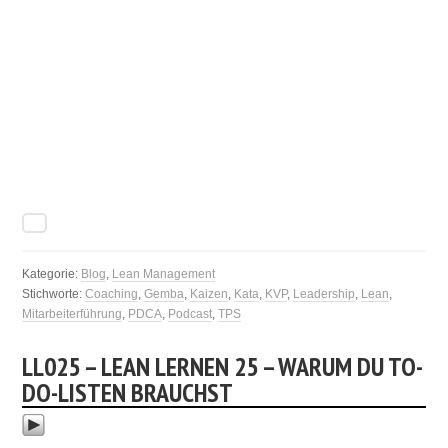
Kategorie:
Blog
,
Lean Management
Stichworte:
Coaching
,
Gemba
,
Kaizen
,
Kata
,
KVP
,
Leadership
,
Lean
,
Mitarbeiterführung
,
PDCA
,
Podcast
,
TPS
LL025 – LEAN LERNEN 25 – WARUM DU TO-
DO-LISTEN BRAUCHST