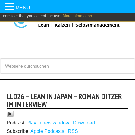
This website uses own and/or third parties cookies to: analyze,
MENU
personalize content and/or advertising. If you continue browsing, we
consider that you accept the use.
More information
LL026 – LEAN IN JAPAN – ROMAN DITZER
IM INTERVIEW
Podcast:
Play in new window
|
Download
Subscribe:
Apple Podcasts
|
RSS