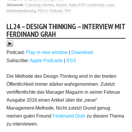
Stichworte:
Coaching
,
Gemba
,
Kaizen
,
Kata
,
KVP
,
Leadership
,
Lean
,
Mitarbeiterführung
,
PDCA
,
Podcast
,
TPS
LL24 – DESIGN THINKING – INTERVIEW MIT
FERDINAND GRAH
Podcast:
Play in new window
|
Download
Subscribe:
Apple Podcasts
|
RSS
Die Methode des Design Thinking wird in der breiten
Öffentlichkeit immer stärker wahrgenommen. Zuletzt
veröffentlichte das Manager Magazin in seiner Februar
Ausgabe 2016 einen Artikel über die „neue“
Management-Methode. Nicht zuletzt Grund genug
meinen guten Freund
Ferdinand Grah
zu diesem Thema
zu interviewen.