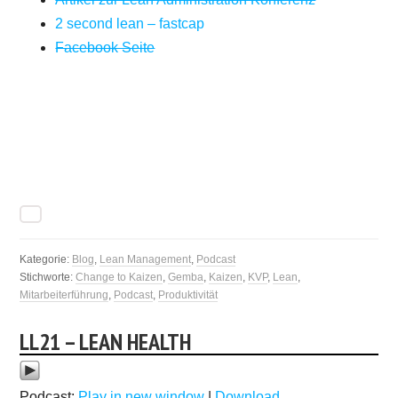
2 second lean – fastcap
Facebook Seite
Kategorie:
Blog
,
Lean Management
,
Podcast
Stichworte:
Change to Kaizen
,
Gemba
,
Kaizen
,
KVP
,
Lean
,
Mitarbeiterführung
,
Podcast
,
Produktivität
LL21 – LEAN HEALTH
Podcast:
Play in new window
|
Download