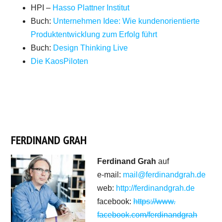
HPI –
Hasso Plattner Institut
Buch:
Unternehmen Idee: Wie kundenorientierte
Produktentwicklung zum Erfolg führt
Buch:
Design Thinking Live
Die KaosPiloten
FERDINAND GRAH
Ferdinand Grah
auf
e-mail:
mail
@ferdinandgrah.de
web:
http://ferdinandgrah.de
facebook:
https://www.
facebook.com/ferdinandgrah