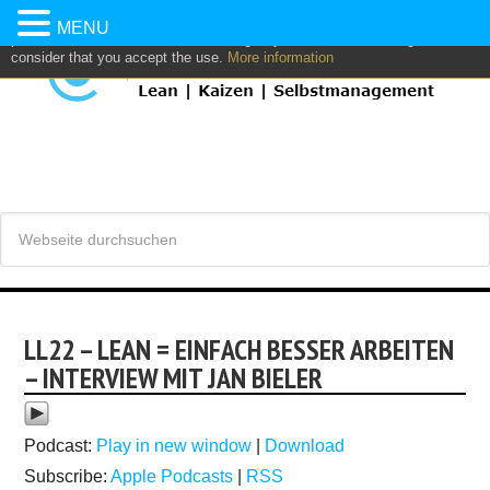
This website uses own and/or third parties cookies to: analyze,
MENU
personalize content and/or advertising. If you continue browsing, we
consider that you accept the use.
More information
LL22 – LEAN = EINFACH BESSER ARBEITEN
– INTERVIEW MIT JAN BIELER
Podcast:
Play in new window
|
Download
Subscribe:
Apple Podcasts
|
RSS