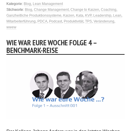
Kategorie:
Blog
,
Lean Management
Stichworte:
Blog
,
Change Management
,
Change to Kaizen
,
Coaching
,
Ganzheitliche Produktionssysteme
,
Kaizen
,
Kata
,
KVP
,
Leadership
,
Lean
,
Mitarbeiterführung
,
PDCA
,
Podcast
,
Produktivität
,
TPS
,
Veränderung
,
wwew
WIE WAR EURE WOCHE FOLGE 4 –
BENCHMARK-REISE