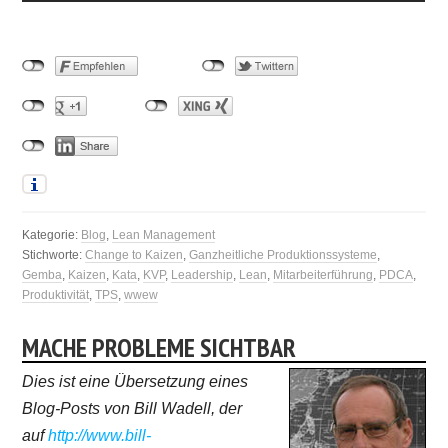
Kategorie:
Blog
,
Lean Management
Stichworte:
Change to Kaizen
,
Ganzheitliche Produktionssysteme
,
Gemba
,
Kaizen
,
Kata
,
KVP
,
Leadership
,
Lean
,
Mitarbeiterführung
,
PDCA
,
Produktivität
,
TPS
,
wwew
MACHE PROBLEME SICHTBAR
Dies ist eine Übersetzung eines
Blog-Posts von Bill Wadell, der
auf
http://www.bill-