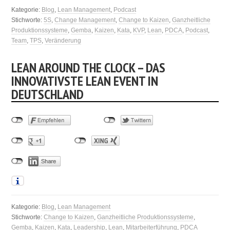
Kategorie:
Blog
,
Lean Management
,
Podcast
Stichworte:
5S
,
Change Management
,
Change to Kaizen
,
Ganzheitliche
Produktionssysteme
,
Gemba
,
Kaizen
,
Kata
,
KVP
,
Lean
,
PDCA
,
Podcast
,
Team
,
TPS
,
Veränderung
LEAN AROUND THE CLOCK – DAS
INNOVATIVSTE LEAN EVENT IN
DEUTSCHLAND
Kategorie:
Blog
,
Lean Management
Stichworte:
Change to Kaizen
,
Ganzheitliche Produktionssysteme
,
Gemba
,
Kaizen
,
Kata
,
Leadership
,
Lean
,
Mitarbeiterführung
,
PDCA