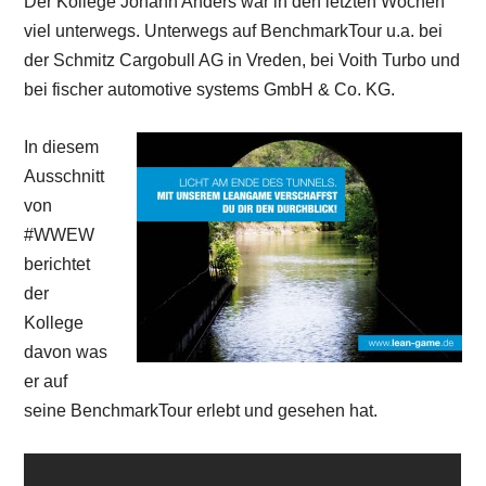
Der Kollege Johann Anders war in den letzten Wochen
viel unterwegs. Unterwegs auf BenchmarkTour u.a. bei
der Schmitz Cargobull AG in Vreden, bei Voith Turbo und
bei fischer automotive systems GmbH & Co. KG.
In diesem
Ausschnitt
von
#WWEW
berichtet
der
Kollege
davon was
er auf
seine BenchmarkTour erlebt und gesehen hat.