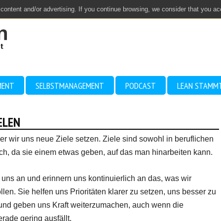
 content and/or advertising. If you continue browsing, we consider that you a
MENT
SELBSTMANAGEMENT
PODCAST
LEAN STAMM
ELEN
 der wir uns neue Ziele setzen. Ziele sind sowohl in beruflichen
eich, da sie einem etwas geben, auf das man hinarbeiten kann.
n uns an und erinnern uns kontinuierlich an das, was wir
llen. Sie helfen uns Prioritäten klarer zu setzen, uns besser zu
 und geben uns Kraft weiterzumachen, auch wenn die
rade gering ausfällt.