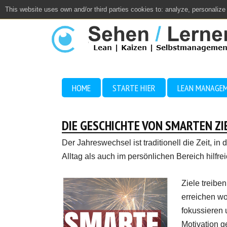
This website uses own and/or third parties cookies to: analyze, personalize
Close
HOME
STARTE HIER
LEAN MANAGE
DIE GESCHICHTE VON SMARTEN ZI
Der Jahreswechsel ist traditionell die Zeit, in
Alltag als auch im persönlichen Bereich hilfr
Ziele treibe
erreichen wo
fokussieren
Motivation ge