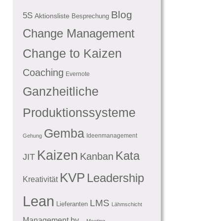
Blog
5S
Aktionsliste
Besprechung
Change Management
Change to Kaizen
Coaching
Evernote
Ganzheitliche
Produktionssysteme
Gemba
Ideenmanagement
Gehung
Kaizen
Kata
Kanban
JIT
KVP
Leadership
Kreativität
Lean
LMS
Lieferanten
Lähmschicht
Management by...
Meeting