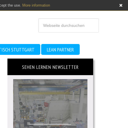
ccept the use.
More information
TISCH STUTTGART
LEAN PARTNER
SEHEN LERNEN NEWSLETTER