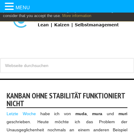
This website uses own and/or third parties cookies to: analyze,
MENU
personalize content and/or advertising. If you continue browsing, we
consider that you accept the use.
More information
KANBAN OHNE STABILITÄT FUNKTIONIERT
NICHT
Letzte Woche
habe ich von
muda
,
mura
und
muri
geschrieben.
Heute möchte ich das Problem der
Unausgeglichenheit nochmals an einem anderen Beispiel