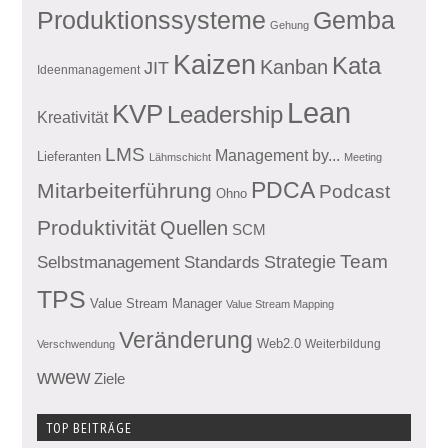
Produktionssysteme
Gemba
Gehung
Kaizen
Kata
Kanban
JIT
Ideenmanagement
Lean
KVP
Leadership
Kreativität
LMS
Management by...
Lieferanten
Lähmschicht
Meeting
PDCA
Mitarbeiterführung
Podcast
Ohno
Produktivität
Quellen
SCM
Team
Standards
Strategie
Selbstmanagement
TPS
Value Stream Manager
Value Stream Mapping
Veränderung
Web2.0
Weiterbildung
Verschwendung
wwew
Ziele
TOP BEITRÄGE