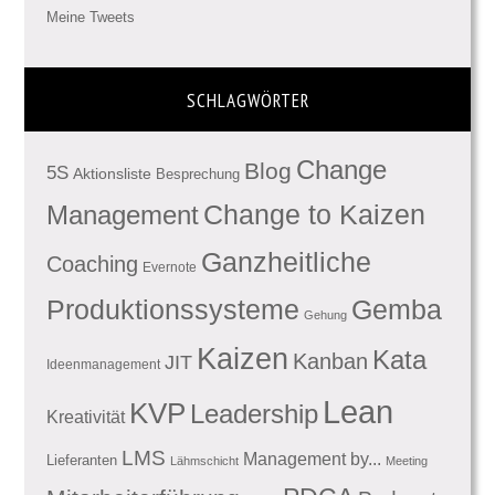
Meine Tweets
SCHLAGWÖRTER
Change
Blog
5S
Aktionsliste
Besprechung
Management
Change to Kaizen
Ganzheitliche
Coaching
Evernote
Produktionssysteme
Gemba
Gehung
Kaizen
Kata
Kanban
JIT
Ideenmanagement
Lean
KVP
Leadership
Kreativität
LMS
Management by...
Lieferanten
Lähmschicht
Meeting