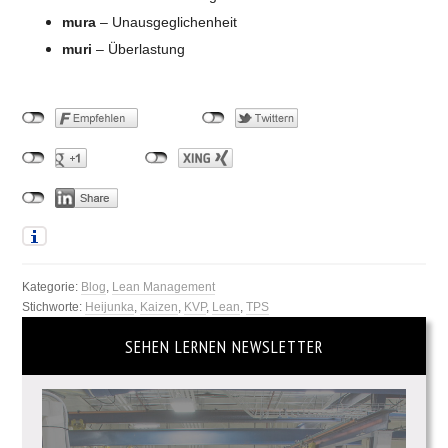
mura
– Unausgeglichenheit
muri
– Überlastung
Kategorie:
Blog
,
Lean Management
Stichworte:
Heijunka
,
Kaizen
,
KVP
,
Lean
,
TPS
SEHEN LERNEN NEWSLETTER