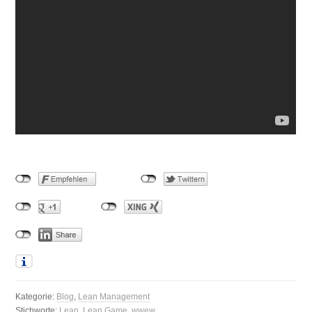
Kategorie:
Blog
,
Lean Management
Stichworte:
Lean
,
Lean Game
,
wwew