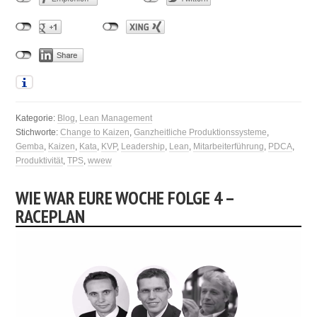
Kategorie:
Blog
,
Lean Management
Stichworte:
Change to Kaizen
,
Ganzheitliche Produktionssysteme
,
Gemba
,
Kaizen
,
Kata
,
KVP
,
Leadership
,
Lean
,
Mitarbeiterführung
,
PDCA
,
Produktivität
,
TPS
,
wwew
WIE WAR EURE WOCHE FOLGE 4 –
RACEPLAN