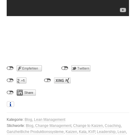
Kategorie:
Blog
,
Lean Management
Stichworte:
Blog
,
Change Management
,
Change to Kaizen
,
Coaching
,
Ganzheitliche Produktionssysteme
,
Kaizen
,
Kata
,
KVP
,
Leadership
,
Lean
,