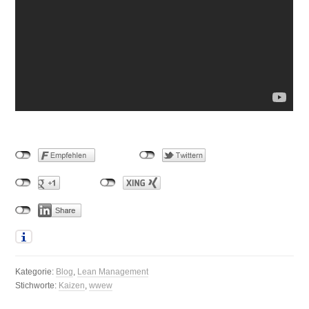
Kategorie:
Blog
,
Lean Management
Stichworte:
Kaizen
,
wwew