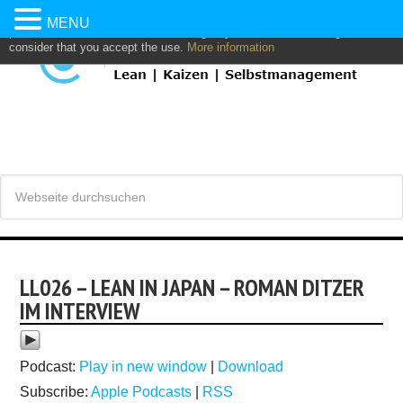
This website uses own and/or third parties cookies to: analyze,
MENU
personalize content and/or advertising. If you continue browsing, we
consider that you accept the use.
More information
LL026 – LEAN IN JAPAN – ROMAN DITZER
IM INTERVIEW
Podcast:
Play in new window
|
Download
Subscribe:
Apple Podcasts
|
RSS