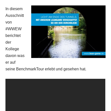
In diesem
Ausschnitt
von
#WWEW
berichtet
der
Kollege
davon was
er auf
seine BenchmarkTour erlebt und gesehen hat.