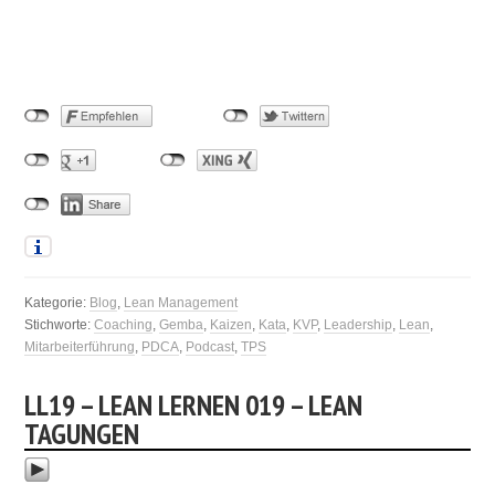
Kategorie:
Blog
,
Lean Management
Stichworte:
Coaching
,
Gemba
,
Kaizen
,
Kata
,
KVP
,
Leadership
,
Lean
,
Mitarbeiterführung
,
PDCA
,
Podcast
,
TPS
LL19 – LEAN LERNEN 019 – LEAN
TAGUNGEN