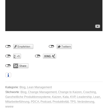
Kategorie:
Blog
,
Lean Management
Stichworte:
Blog
,
Change Management
,
Change to Kaizen
,
Coaching
,
Ganzheitliche Produktionssysteme
,
Kaizen
,
Kata
,
KVP
,
Leadership
,
Lean
,
Mitarbeiterführung
,
PDCA
,
Podcast
,
Produktivität
,
TPS
,
Veränderung
,
wwew