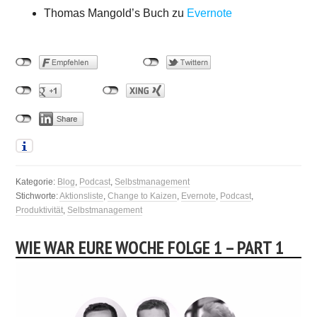
Thomas Mangold’s Buch zu
Evernote
Kategorie:
Blog
,
Podcast
,
Selbstmanagement
Stichworte:
Aktionsliste
,
Change to Kaizen
,
Evernote
,
Podcast
,
Produktivität
,
Selbstmanagement
WIE WAR EURE WOCHE FOLGE 1 – PART 1