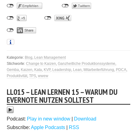
Kategorie:
Blog
,
Lean Management
Stichworte:
Change to Kaizen
,
Ganzheitliche Produktionssysteme
,
Gemba
,
Kaizen
,
Kata
,
KVP
,
Leadership
,
Lean
,
Mitarbeiterführung
,
PDCA
,
Produktivität
,
TPS
,
wwew
LL015 – LEAN LERNEN 15 – WARUM DU
EVERNOTE NUTZEN SOLLTEST
Podcast:
Play in new window
|
Download
Subscribe:
Apple Podcasts
|
RSS