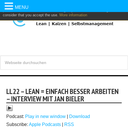
This website uses own and/or third parties cookies to: analyze,
MENU
personalize content and/or advertising. If you continue browsing, we
consider that you accept the use.
More information
LL22 – LEAN = EINFACH BESSER ARBEITEN
– INTERVIEW MIT JAN BIELER
Podcast:
Play in new window
|
Download
Subscribe:
Apple Podcasts
|
RSS