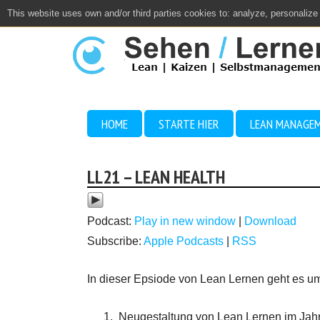
This website uses own and/or third parties cookies to: analyze, personalize
Close
HOME
STARTE HIER
LEAN MANAGE
LL21 – LEAN HEALTH
Podcast:
Play in new window
|
Download
Subscribe:
Apple Podcasts
|
RSS
In dieser Epsiode von Lean Lernen geht es u
Neugestaltung von Lean Lernen im Jah