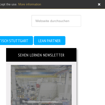
ccept the use.
More information
TISCH STUTTGART
LEAN PARTNER
SEHEN LERNEN NEWSLETTER