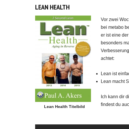
LEAN HEALTH
Vor zwei Woc
bei metabo be
er ist eine d
besonders mach
Verbesserung 
achtet:
Lean ist einfa
Lean macht S
Ich kann dir 
findest du au
Lean Health Titelbild