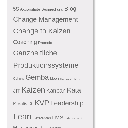
Blog
5S
Aktionsliste
Besprechung
Change Management
Change to Kaizen
Coaching
Evernote
Ganzheitliche
Produktionssysteme
Gemba
Ideenmanagement
Gehung
Kaizen
Kata
Kanban
JIT
KVP
Leadership
Kreativität
Lean
LMS
Lieferanten
Lähmschicht
Management by...
Meeting