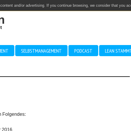
 content and/or advertising. If you continue browsing, we consider that you a
MENT
SELBSTMANAGEMENT
PODCAST
LEAN STAMM
m Folgendes:
r 2016