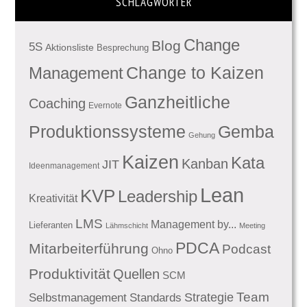
SCHLAGWÖRTER
Change
Blog
5S
Aktionsliste
Besprechung
Management
Change to Kaizen
Ganzheitliche
Coaching
Evernote
Produktionssysteme
Gemba
Gehung
Kaizen
Kata
Kanban
JIT
Ideenmanagement
Lean
KVP
Leadership
Kreativität
LMS
Management by...
Lieferanten
Lähmschicht
Meeting
PDCA
Mitarbeiterführung
Podcast
Ohno
Produktivität
Quellen
SCM
Team
Standards
Strategie
Selbstmanagement