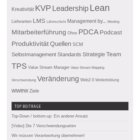
Lean
KVP
Leadership
Kreativität
LMS
Management by...
Lieferanten
Lähmschicht
Meeting
PDCA
Mitarbeiterführung
Podcast
Ohno
Produktivität
Quellen
SCM
Team
Standards
Strategie
Selbstmanagement
TPS
Value Stream Manager
Value Stream Mapping
Veränderung
Web2.0
Weiterbildung
Verschwendung
wwew
Ziele
TOP BEITRÄGE
Top-Down / bottom-up: Ein anderer Ansatz
[Video] Die 7 Verschwendungsarten
Wir müssen Verantwortung übernehmen!