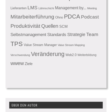
LMS
Management by...
Lieferanten
Lähmschicht
Meeting
PDCA
Mitarbeiterführung
Podcast
Ohno
Produktivität
Quellen
SCM
Team
Standards
Strategie
Selbstmanagement
TPS
Value Stream Manager
Value Stream Mapping
Veränderung
Web2.0
Weiterbildung
Verschwendung
wwew
Ziele
ÜBER DEN AUTOR