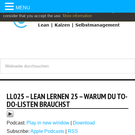
This website uses own and/or third parties cookies to: analyze,
MENU
personalize content and/or advertising. If you continue browsing, we
consider that you accept the use.
More information
LL025 – LEAN LERNEN 25 – WARUM DU TO-
DO-LISTEN BRAUCHST
Podcast:
Play in new window
|
Download
Subscribe:
Apple Podcasts
|
RSS