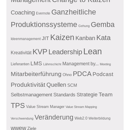
Ganzheitliche
Coaching
Evernote
Produktionssysteme
Gemba
Gehung
Kaizen
Kata
Kanban
JIT
Ideenmanagement
Lean
KVP
Leadership
Kreativität
LMS
Management by...
Lieferanten
Lähmschicht
Meeting
PDCA
Mitarbeiterführung
Podcast
Ohno
Produktivität
Quellen
SCM
Team
Standards
Strategie
Selbstmanagement
TPS
Value Stream Manager
Value Stream Mapping
Veränderung
Web2.0
Weiterbildung
Verschwendung
wwew
Ziele