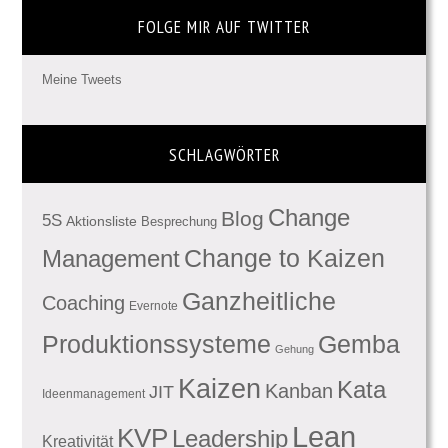
FOLGE MIR AUF TWITTER
Meine Tweets
SCHLAGWÖRTER
Change
Blog
5S
Aktionsliste
Besprechung
Management
Change to Kaizen
Ganzheitliche
Coaching
Evernote
Produktionssysteme
Gemba
Gehung
Kaizen
Kata
Kanban
JIT
Ideenmanagement
Lean
KVP
Leadership
Kreativität