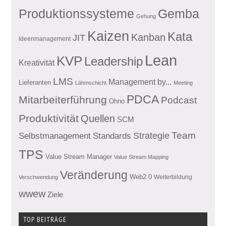
Produktionssysteme
Gemba
Gehung
Kaizen
Kata
Kanban
JIT
Ideenmanagement
Lean
KVP
Leadership
Kreativität
LMS
Management by...
Lieferanten
Lähmschicht
Meeting
PDCA
Mitarbeiterführung
Podcast
Ohno
Produktivität
Quellen
SCM
Team
Standards
Strategie
Selbstmanagement
TPS
Value Stream Manager
Value Stream Mapping
Veränderung
Web2.0
Weiterbildung
Verschwendung
wwew
Ziele
TOP BEITRÄGE