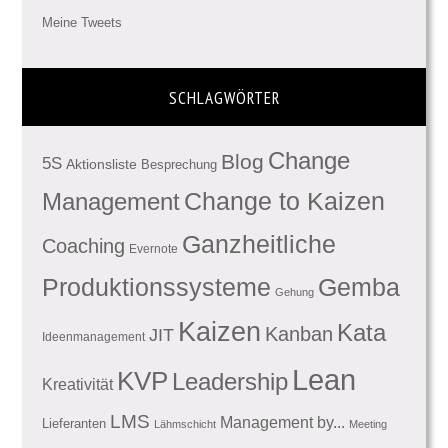
Meine Tweets
SCHLAGWÖRTER
Change
Blog
5S
Aktionsliste
Besprechung
Management
Change to Kaizen
Ganzheitliche
Coaching
Evernote
Produktionssysteme
Gemba
Gehung
Kaizen
Kata
Kanban
JIT
Ideenmanagement
Lean
KVP
Leadership
Kreativität
LMS
Management by...
Lieferanten
Lähmschicht
Meeting