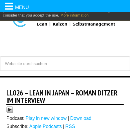
This website uses own and/or third parties cookies to: analyze,
MENU
personalize content and/or advertising. If you continue browsing, we
consider that you accept the use.
More information
LL026 – LEAN IN JAPAN – ROMAN DITZER
IM INTERVIEW
Podcast:
Play in new window
|
Download
Subscribe:
Apple Podcasts
|
RSS