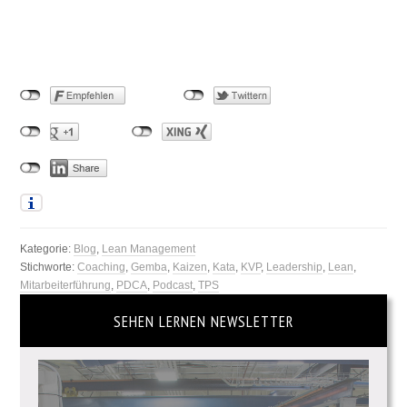
Kategorie:
Blog
,
Lean Management
Stichworte:
Coaching
,
Gemba
,
Kaizen
,
Kata
,
KVP
,
Leadership
,
Lean
,
Mitarbeiterführung
,
PDCA
,
Podcast
,
TPS
SEHEN LERNEN NEWSLETTER