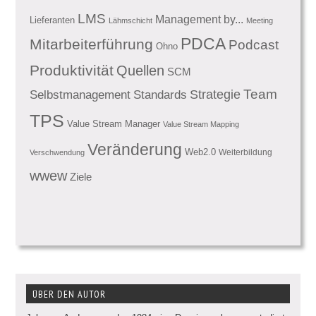
LMS
Management by...
Lieferanten
Lähmschicht
Meeting
PDCA
Mitarbeiterführung
Podcast
Ohno
Produktivität
Quellen
SCM
Team
Standards
Strategie
Selbstmanagement
TPS
Value Stream Manager
Value Stream Mapping
Veränderung
Web2.0
Weiterbildung
Verschwendung
wwew
Ziele
ÜBER DEN AUTOR