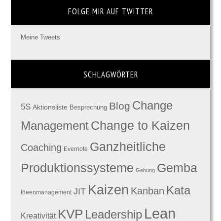
FOLGE MIR AUF TWITTER
Meine Tweets
SCHLAGWÖRTER
Change
Blog
5S
Aktionsliste
Besprechung
Management
Change to Kaizen
Ganzheitliche
Coaching
Evernote
Produktionssysteme
Gemba
Gehung
Kaizen
Kata
Kanban
JIT
Ideenmanagement
Lean
KVP
Leadership
Kreativität