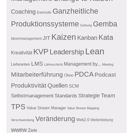
Ganzheitliche
Coaching
Evernote
Produktionssysteme
Gemba
Gehung
Kaizen
Kata
Kanban
JIT
Ideenmanagement
Lean
KVP
Leadership
Kreativität
LMS
Management by...
Lieferanten
Lähmschicht
Meeting
PDCA
Mitarbeiterführung
Podcast
Ohno
Produktivität
Quellen
SCM
Team
Standards
Strategie
Selbstmanagement
TPS
Value Stream Manager
Value Stream Mapping
Veränderung
Web2.0
Weiterbildung
Verschwendung
wwew
Ziele