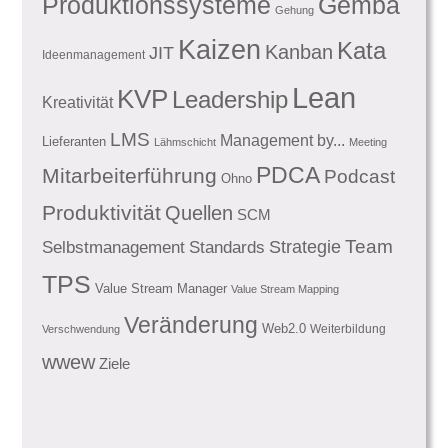
Produktionssysteme
Gemba
Gehung
Kaizen
Kata
Kanban
JIT
Ideenmanagement
Lean
KVP
Leadership
Kreativität
LMS
Management by...
Lieferanten
Lähmschicht
Meeting
PDCA
Mitarbeiterführung
Podcast
Ohno
Produktivität
Quellen
SCM
Team
Standards
Strategie
Selbstmanagement
TPS
Value Stream Manager
Value Stream Mapping
Veränderung
Web2.0
Weiterbildung
Verschwendung
wwew
Ziele