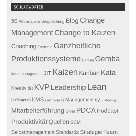
SCHLAGWÖRTER
Change
Blog
5S
Aktionsliste
Besprechung
Management
Change to Kaizen
Ganzheitliche
Coaching
Evernote
Produktionssysteme
Gemba
Gehung
Kaizen
Kata
Kanban
JIT
Ideenmanagement
Lean
KVP
Leadership
Kreativität
LMS
Management by...
Lieferanten
Lähmschicht
Meeting
PDCA
Mitarbeiterführung
Podcast
Ohno
Produktivität
Quellen
SCM
Team
Standards
Strategie
Selbstmanagement