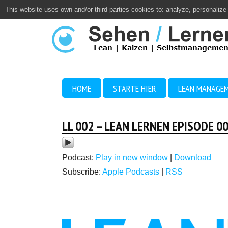
This website uses own and/or third parties cookies to: analyze, personalize
Close
HOME
STARTE HIER
LEAN MANAGE
LL 002 – LEAN LERNEN EPISODE 00
Podcast:
Play in new window
|
Download
Subscribe:
Apple Podcasts
|
RSS