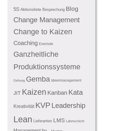
Blog
5S
Aktionsliste
Besprechung
Change Management
Change to Kaizen
Coaching
Evernote
Ganzheitliche
Produktionssysteme
Gemba
Ideenmanagement
Gehung
Kaizen
Kata
Kanban
JIT
KVP
Leadership
Kreativität
Lean
LMS
Lieferanten
Lähmschicht
Management by...
Meeting