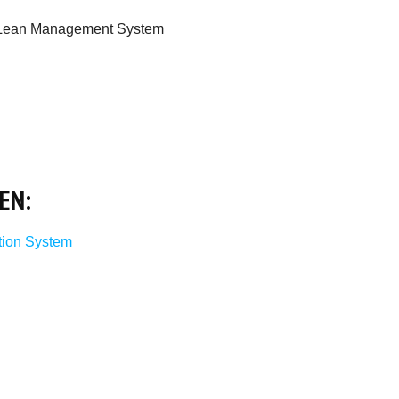
m Lean Management System
EN:
tion System