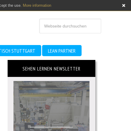
ccept the use.
More information
TISCH STUTTGART
LEAN PARTNER
SEHEN LERNEN NEWSLETTER