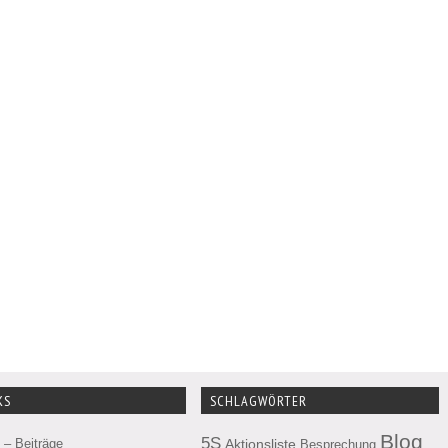
KS
SCHLAGWÖRTER
Blog
5S
– Beiträge
Aktionsliste
Besprechung