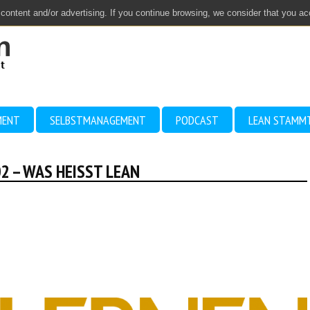
 content and/or advertising. If you continue browsing, we consider that you a
MENT
SELBSTMANAGEMENT
PODCAST
LEAN STAMM
2 – WAS HEISST LEAN