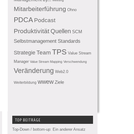
Mitarbeiterführung
Ohno
PDCA
Podcast
Produktivität
Quellen
SCM
Standards
Selbstmanagement
TPS
Team
Strategie
Value Stream
Manager
Value Stream Mapping
Verschwendung
Veränderung
Web2.0
wwew
Ziele
Weiterbildung
TOP BEITRÄGE
Top-Down / bottom-up: Ein anderer Ansatz