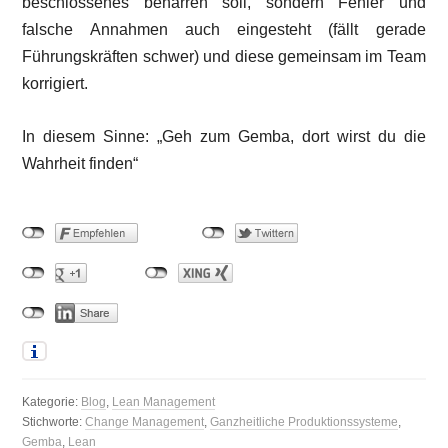
beschlossenes beharren soll, sondern Fehler und
falsche Annahmen auch eingesteht (fällt gerade
Führungskräften schwer) und diese gemeinsam im Team
korrigiert.
In diesem Sinne: „Geh zum Gemba, dort wirst du die
Wahrheit finden“
Kategorie:
Blog
,
Lean Management
Stichworte:
Change Management
,
Ganzheitliche Produktionssysteme
,
Gemba
,
Lean