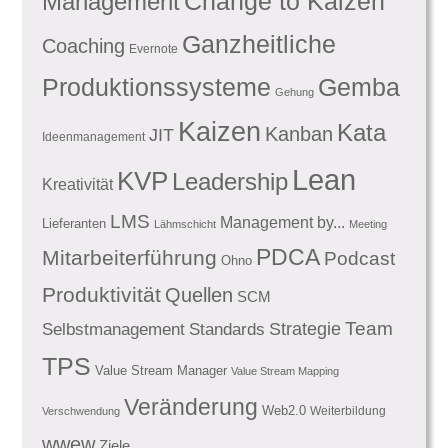
Management
Change to Kaizen
Ganzheitliche
Coaching
Evernote
Produktionssysteme
Gemba
Gehung
Kaizen
Kata
Kanban
JIT
Ideenmanagement
Lean
KVP
Leadership
Kreativität
LMS
Management by...
Lieferanten
Lähmschicht
Meeting
PDCA
Mitarbeiterführung
Podcast
Ohno
Produktivität
Quellen
SCM
Team
Standards
Strategie
Selbstmanagement
TPS
Value Stream Manager
Value Stream Mapping
Veränderung
Web2.0
Weiterbildung
Verschwendung
wwew
Ziele