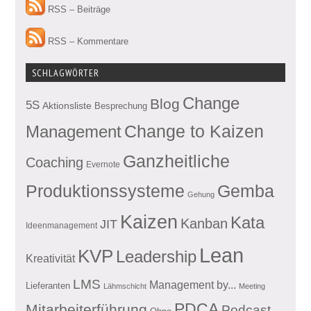
RSS – Beiträge
RSS – Kommentare
SCHLAGWÖRTER
Change
Blog
5S
Aktionsliste
Besprechung
Management
Change to Kaizen
Ganzheitliche
Coaching
Evernote
Produktionssysteme
Gemba
Gehung
Kaizen
Kata
Kanban
JIT
Ideenmanagement
Lean
KVP
Leadership
Kreativität
LMS
Management by...
Lieferanten
Lähmschicht
Meeting
PDCA
Mitarbeiterführung
Podcast