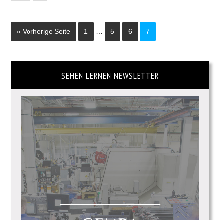
« Vorherige Seite
1
…
5
6
7
SEHEN LERNEN NEWSLETTER