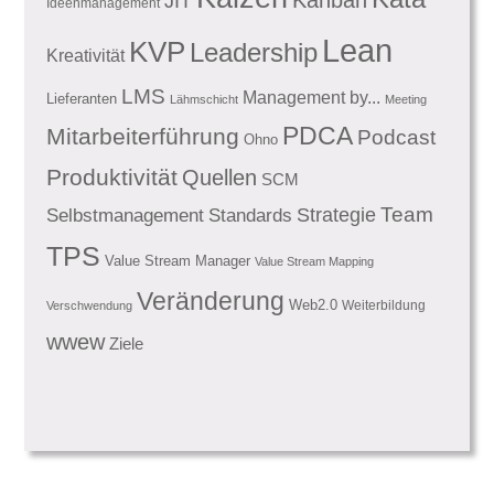
Kanban
JIT
Ideenmanagement
Lean
KVP
Leadership
Kreativität
LMS
Management by...
Lieferanten
Lähmschicht
Meeting
PDCA
Mitarbeiterführung
Podcast
Ohno
Produktivität
Quellen
SCM
Team
Standards
Strategie
Selbstmanagement
TPS
Value Stream Manager
Value Stream Mapping
Veränderung
Web2.0
Weiterbildung
Verschwendung
wwew
Ziele