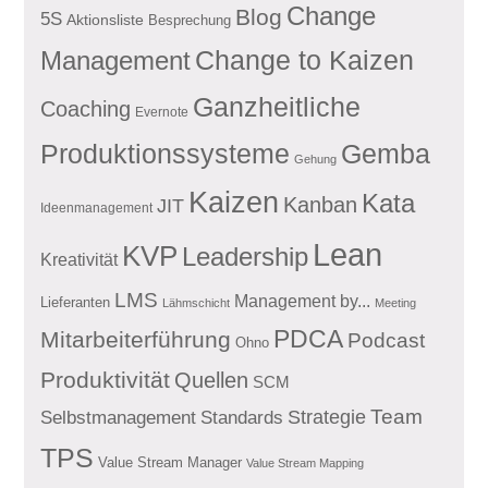
Change
Blog
5S
Aktionsliste
Besprechung
Management
Change to Kaizen
Ganzheitliche
Coaching
Evernote
Produktionssysteme
Gemba
Gehung
Kaizen
Kata
Kanban
JIT
Ideenmanagement
Lean
KVP
Leadership
Kreativität
LMS
Management by...
Lieferanten
Lähmschicht
Meeting
PDCA
Mitarbeiterführung
Podcast
Ohno
Produktivität
Quellen
SCM
Team
Standards
Strategie
Selbstmanagement
TPS
Value Stream Manager
Value Stream Mapping