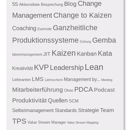
Change
Blog
5S
Aktionsliste
Besprechung
Management
Change to Kaizen
Ganzheitliche
Coaching
Evernote
Produktionssysteme
Gemba
Gehung
Kaizen
Kata
Kanban
JIT
Ideenmanagement
Lean
KVP
Leadership
Kreativität
LMS
Management by...
Lieferanten
Lähmschicht
Meeting
PDCA
Mitarbeiterführung
Podcast
Ohno
Produktivität
Quellen
SCM
Team
Standards
Strategie
Selbstmanagement
TPS
Value Stream Manager
Value Stream Mapping