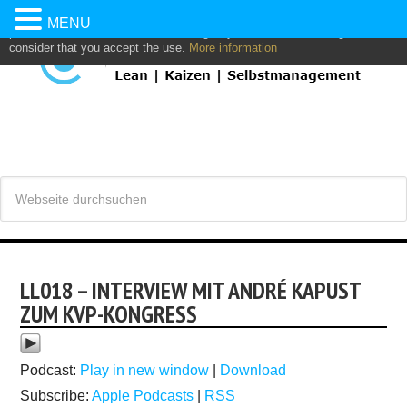
This website uses own and/or third parties cookies to: analyze,
MENU
personalize content and/or advertising. If you continue browsing, we
consider that you accept the use.
More information
LL018 – INTERVIEW MIT ANDRÉ KAPUST
ZUM KVP-KONGRESS
Podcast:
Play in new window
|
Download
Subscribe:
Apple Podcasts
|
RSS