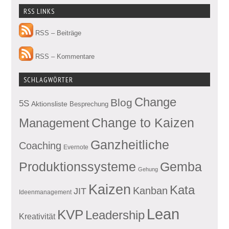
RSS LINKS
RSS – Beiträge
RSS – Kommentare
SCHLAGWÖRTER
Change
Blog
5S
Aktionsliste
Besprechung
Management
Change to Kaizen
Ganzheitliche
Coaching
Evernote
Produktionssysteme
Gemba
Gehung
Kaizen
Kata
Kanban
JIT
Ideenmanagement
Lean
KVP
Leadership
Kreativität