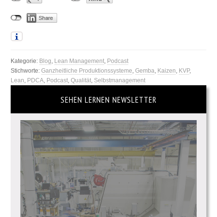
Kategorie:
Blog
,
Lean Management
,
Podcast
Stichworte:
Ganzheitliche Produktionssysteme
,
Gemba
,
Kaizen
,
KVP
,
Lean
,
PDCA
,
Podcast
,
Qualität
,
Selbstmanagement
SEHEN LERNEN NEWSLETTER