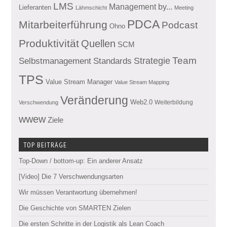
LMS
Management by...
Lieferanten
Lähmschicht
Meeting
PDCA
Mitarbeiterführung
Podcast
Ohno
Produktivität
Quellen
SCM
Team
Standards
Strategie
Selbstmanagement
TPS
Value Stream Manager
Value Stream Mapping
Veränderung
Web2.0
Weiterbildung
Verschwendung
wwew
Ziele
TOP BEITRÄGE
Top-Down / bottom-up: Ein anderer Ansatz
[Video] Die 7 Verschwendungsarten
Wir müssen Verantwortung übernehmen!
Die Geschichte von SMARTEN Zielen
Die ersten Schritte in der Logistik als Lean Coach