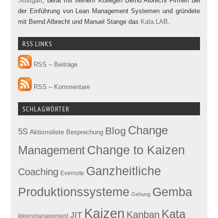
Stuttgart
, berät mit seinem Kollegen Bernd Albrecht Firmen bei
der Einführung von Lean Management Systemen und gründete
mit Bernd Albrecht und Manuel Stange das
Kata.LAB
.
RSS LINKS
RSS – Beiträge
RSS – Kommentare
SCHLAGWÖRTER
Change
Blog
5S
Aktionsliste
Besprechung
Management
Change to Kaizen
Ganzheitliche
Coaching
Evernote
Produktionssysteme
Gemba
Gehung
Kaizen
Kata
Kanban
JIT
Ideenmanagement