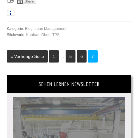
Kategorie:
Blog
,
Lean Management
Stichworte:
Kanban
,
Ohno
,
TPS
« Vorherige Seite
1
…
5
6
7
SEHEN LERNEN NEWSLETTER