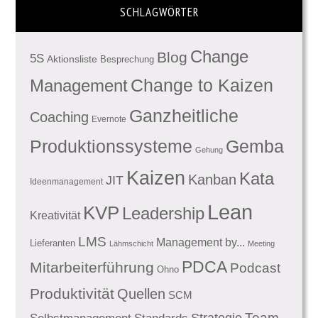
SCHLAGWÖRTER
Change
Blog
5S
Aktionsliste
Besprechung
Management
Change to Kaizen
Ganzheitliche
Coaching
Evernote
Produktionssysteme
Gemba
Gehung
Kaizen
Kata
Kanban
JIT
Ideenmanagement
Lean
KVP
Leadership
Kreativität
LMS
Management by...
Lieferanten
Lähmschicht
Meeting
PDCA
Mitarbeiterführung
Podcast
Ohno
Produktivität
Quellen
SCM
Team
Standards
Strategie