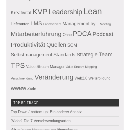
Lean
KVP
Leadership
Kreativität
LMS
Management by...
Lieferanten
Lähmschicht
Meeting
PDCA
Mitarbeiterführung
Podcast
Ohno
Produktivität
Quellen
SCM
Team
Standards
Strategie
Selbstmanagement
TPS
Value Stream Manager
Value Stream Mapping
Veränderung
Web2.0
Weiterbildung
Verschwendung
wwew
Ziele
TOP BEITRÄGE
Top-Down / bottom-up: Ein anderer Ansatz
[Video] Die 7 Verschwendungsarten
Wir müssen Verantwortung übernehmen!