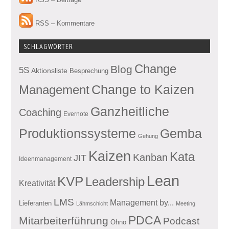
RSS – Kommentare
SCHLAGWÖRTER
Change
Blog
5S
Aktionsliste
Besprechung
Management
Change to Kaizen
Ganzheitliche
Coaching
Evernote
Produktionssysteme
Gemba
Gehung
Kaizen
Kata
Kanban
JIT
Ideenmanagement
Lean
KVP
Leadership
Kreativität
LMS
Management by...
Lieferanten
Lähmschicht
Meeting
PDCA
Mitarbeiterführung
Podcast
Ohno