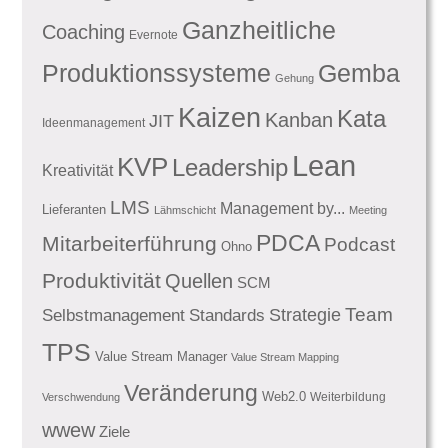
Ganzheitliche
Coaching
Evernote
Produktionssysteme
Gemba
Gehung
Kaizen
Kata
Kanban
JIT
Ideenmanagement
Lean
KVP
Leadership
Kreativität
LMS
Management by...
Lieferanten
Lähmschicht
Meeting
PDCA
Mitarbeiterführung
Podcast
Ohno
Produktivität
Quellen
SCM
Team
Standards
Strategie
Selbstmanagement
TPS
Value Stream Manager
Value Stream Mapping
Veränderung
Web2.0
Weiterbildung
Verschwendung
wwew
Ziele