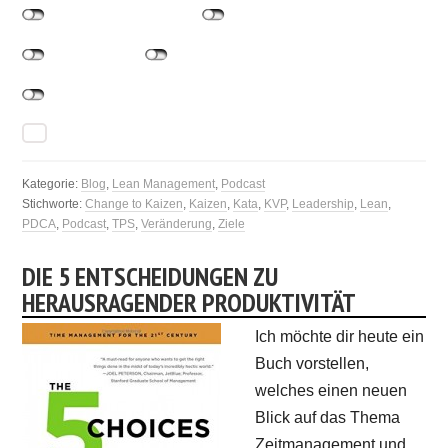
Kategorie:
Blog
,
Lean Management
,
Podcast
Stichworte:
Change to Kaizen
,
Kaizen
,
Kata
,
KVP
,
Leadership
,
Lean
,
PDCA
,
Podcast
,
TPS
,
Veränderung
,
Ziele
DIE 5 ENTSCHEIDUNGEN ZU
HERAUSRAGENDER PRODUKTIVITÄT
Ich möchte dir heute ein
Buch vorstellen,
welches einen neuen
Blick auf das Thema
Zeitmanagement und