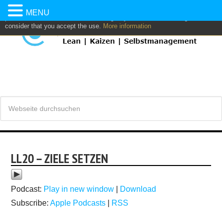
This website uses own and/or third parties cookies to: analyze,
MENU
personalize content and/or advertising. If you continue browsing, we
consider that you accept the use.
More information
LL20 – ZIELE SETZEN
Podcast:
Play in new window
|
Download
Subscribe:
Apple Podcasts
|
RSS