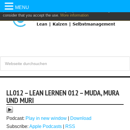
This website uses own and/or third parties cookies to: analyze,
MENU
personalize content and/or advertising. If you continue browsing, we
consider that you accept the use.
More information
LL012 – LEAN LERNEN 012 – MUDA, MURA
UND MURI
Podcast:
Play in new window
|
Download
Subscribe:
Apple Podcasts
|
RSS