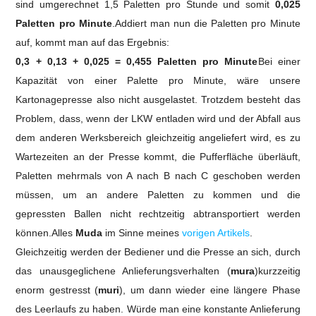
sind umgerechnet 1,5 Paletten pro Stunde und somit
0,025
Paletten pro Minute
.
Addiert man nun die Paletten pro Minute
auf, kommt man auf das Ergebnis:
0,3 + 0,13 + 0,025 = 0,455 Paletten pro Minute
Bei einer
Kapazität von einer Palette pro Minute, wäre unsere
Kartonagepresse also nicht ausgelastet.
Trotzdem besteht das
Problem, dass, wenn der LKW entladen wird und der Abfall aus
dem anderen Werksbereich gleichzeitig angeliefert wird, es zu
Wartezeiten an der Presse kommt, die Pufferfläche überläuft,
Paletten mehrmals von A nach B nach C geschoben werden
müssen, um an andere Paletten zu kommen und die
gepressten Ballen nicht rechtzeitig abtransportiert werden
können.
Alles
Muda
im Sinne meines
vorigen Artikels
.
Gleichzeitig werden der Bediener und die Presse an sich, durch
das unausgeglichene Anlieferungsverhalten (
mura
)kurzzeitig
enorm gestresst (
muri
), um dann wieder eine längere Phase
des Leerlaufs zu haben.
Würde man eine konstante Anlieferung