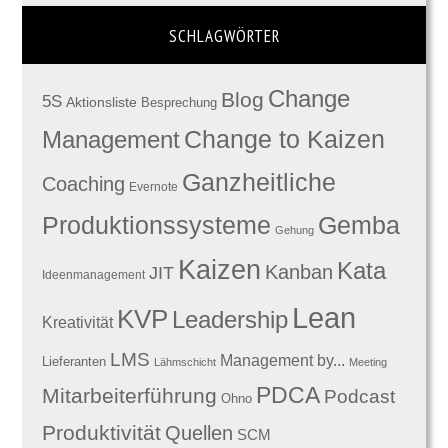
SCHLAGWÖRTER
Change
Blog
5S
Aktionsliste
Besprechung
Management
Change to Kaizen
Ganzheitliche
Coaching
Evernote
Produktionssysteme
Gemba
Gehung
Kaizen
Kata
Kanban
JIT
Ideenmanagement
Lean
KVP
Leadership
Kreativität
LMS
Management by...
Lieferanten
Lähmschicht
Meeting
PDCA
Mitarbeiterführung
Podcast
Ohno
Produktivität
Quellen
SCM