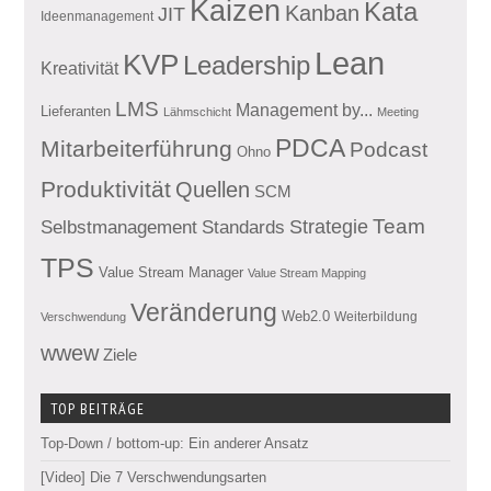
Kaizen
Kata
Kanban
JIT
Ideenmanagement
Lean
KVP
Leadership
Kreativität
LMS
Management by...
Lieferanten
Lähmschicht
Meeting
PDCA
Mitarbeiterführung
Podcast
Ohno
Produktivität
Quellen
SCM
Team
Standards
Strategie
Selbstmanagement
TPS
Value Stream Manager
Value Stream Mapping
Veränderung
Web2.0
Weiterbildung
Verschwendung
wwew
Ziele
TOP BEITRÄGE
Top-Down / bottom-up: Ein anderer Ansatz
[Video] Die 7 Verschwendungsarten