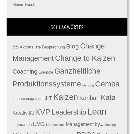
Meine Tweets
SCHLAGWÖRTER
Change
Blog
5S
Aktionsliste
Besprechung
Management
Change to Kaizen
Ganzheitliche
Coaching
Evernote
Produktionssysteme
Gemba
Gehung
Kaizen
Kata
Kanban
JIT
Ideenmanagement
Lean
KVP
Leadership
Kreativität
LMS
Management by...
Lieferanten
Lähmschicht
Meeting