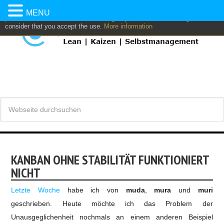
This website uses own and/or third parties cookies to: analyze,
MENU
personalize content and/or advertising. If you continue browsing, we
consider that you accept the use.
More information
KANBAN OHNE STABILITÄT FUNKTIONIERT
NICHT
Letzte Woche
habe ich von
muda
,
mura
und
muri
geschrieben.
Heute möchte ich das Problem der
Unausgeglichenheit nochmals an einem anderen Beispiel