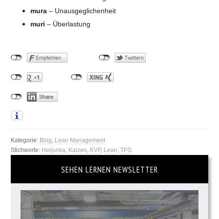
mura
– Unausgeglichenheit
muri
– Überlastung
Kategorie:
Blog
,
Lean Management
Stichworte:
Heijunka
,
Kaizen
,
KVP
,
Lean
,
TPS
SEHEN LERNEN NEWSLETTER