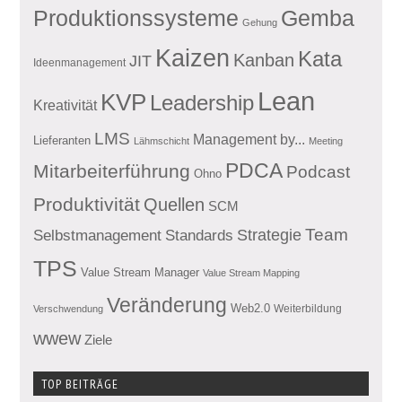
Produktionssysteme
Gemba
Gehung
Kaizen
Kata
Kanban
JIT
Ideenmanagement
Lean
KVP
Leadership
Kreativität
LMS
Management by...
Lieferanten
Lähmschicht
Meeting
PDCA
Mitarbeiterführung
Podcast
Ohno
Produktivität
Quellen
SCM
Team
Standards
Strategie
Selbstmanagement
TPS
Value Stream Manager
Value Stream Mapping
Veränderung
Web2.0
Weiterbildung
Verschwendung
wwew
Ziele
TOP BEITRÄGE