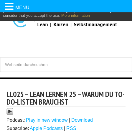
This website uses own and/or third parties cookies to: analyze,
MENU
personalize content and/or advertising. If you continue browsing, we
consider that you accept the use.
More information
LL025 – LEAN LERNEN 25 – WARUM DU TO-
DO-LISTEN BRAUCHST
Podcast:
Play in new window
|
Download
Subscribe:
Apple Podcasts
|
RSS