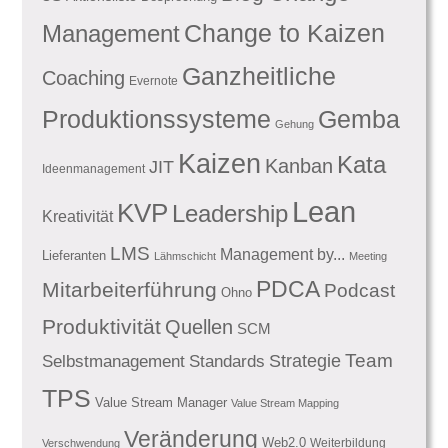
Management
Change to Kaizen
Ganzheitliche
Coaching
Evernote
Produktionssysteme
Gemba
Gehung
Kaizen
Kata
Kanban
JIT
Ideenmanagement
Lean
KVP
Leadership
Kreativität
LMS
Management by...
Lieferanten
Lähmschicht
Meeting
PDCA
Mitarbeiterführung
Podcast
Ohno
Produktivität
Quellen
SCM
Team
Standards
Strategie
Selbstmanagement
TPS
Value Stream Manager
Value Stream Mapping
Veränderung
Web2.0
Weiterbildung
Verschwendung