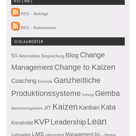
RSS LINKS
RSS – Beiträge
RSS – Kommentare
SCHLAGWÖRTER
Change
Blog
5S
Aktionsliste
Besprechung
Management
Change to Kaizen
Ganzheitliche
Coaching
Evernote
Produktionssysteme
Gemba
Gehung
Kaizen
Kata
Kanban
JIT
Ideenmanagement
Lean
KVP
Leadership
Kreativität
LMS
Management by...
Lieferanten
Lähmschicht
Meeting