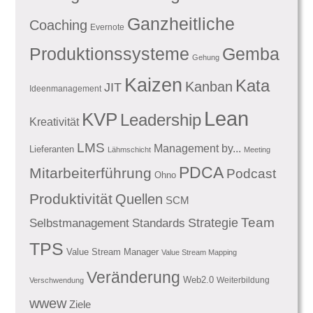
Ganzheitliche
Coaching
Evernote
Produktionssysteme
Gemba
Gehung
Kaizen
Kata
Kanban
JIT
Ideenmanagement
Lean
KVP
Leadership
Kreativität
LMS
Management by...
Lieferanten
Lähmschicht
Meeting
PDCA
Mitarbeiterführung
Podcast
Ohno
Produktivität
Quellen
SCM
Team
Standards
Strategie
Selbstmanagement
TPS
Value Stream Manager
Value Stream Mapping
Veränderung
Web2.0
Weiterbildung
Verschwendung
wwew
Ziele