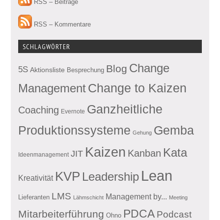
RSS – Beiträge
RSS – Kommentare
SCHLAGWÖRTER
Change
Blog
5S
Aktionsliste
Besprechung
Management
Change to Kaizen
Ganzheitliche
Coaching
Evernote
Produktionssysteme
Gemba
Gehung
Kaizen
Kata
Kanban
JIT
Ideenmanagement
Lean
KVP
Leadership
Kreativität
LMS
Management by...
Lieferanten
Lähmschicht
Meeting
PDCA
Mitarbeiterführung
Podcast
Ohno