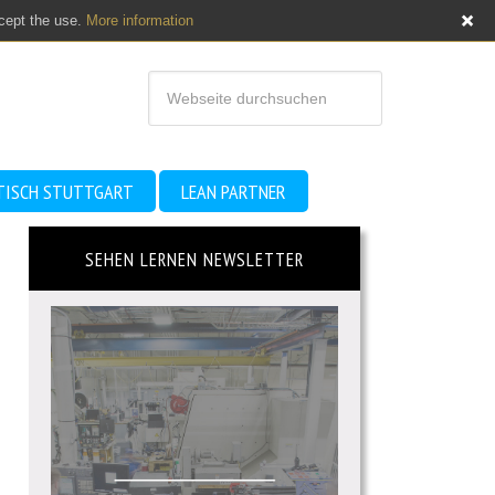
ccept the use.
More information
TISCH STUTTGART
LEAN PARTNER
SEHEN LERNEN NEWSLETTER