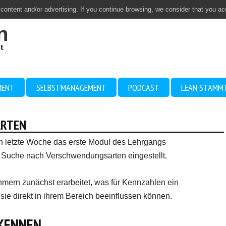
 content and/or advertising. If you continue browsing, we consider that you a
MENT
SELBSTMANAGEMENT
PODCAST
LEAN STAMM
ARTEN
h letzte Woche das erste Modul des Lehrgangs
ie Suche nach Verschwendungsarten eingestellt.
hmern zunächst erarbeitet, was für Kennzahlen ein
ie direkt in ihrem Bereich beeinflussen können.
KENNEN