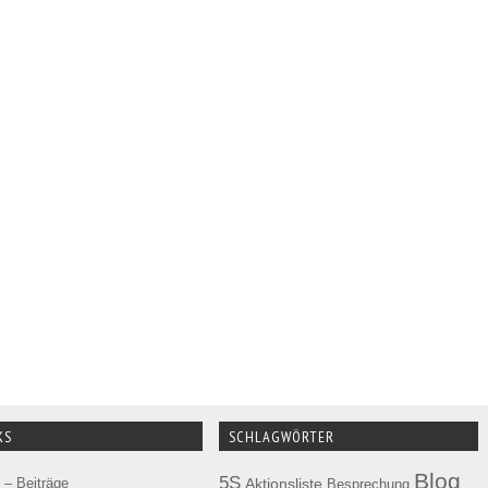
KS
SCHLAGWÖRTER
Blog
5S
– Beiträge
Aktionsliste
Besprechung