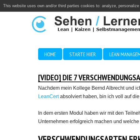
This website uses own and/or third parties cookies to: analyze, personalize
Close
HOME
STARTE HIER
LEAN MANAGE
[VIDEO] DIE 7 VERSCHWENDUNGS
Nachdem mein Kollege Bernd Albrecht und ic
LeanCert
absolviert haben, bin ich voll auf d
In dem ersten Modul haben wir mit den Teilne
Unternehmen erfolgreich machen und welche s
VERSCHWENDUNGSARTEN ER