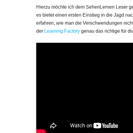
Hierzu möchte ich dem SehenLernen Leser ge
es bietet einen ersten Einstieg in die Jagd n
erfahren, wie man die Verschwendungen nicht 
der
Learning Factory
genau das richtige für di