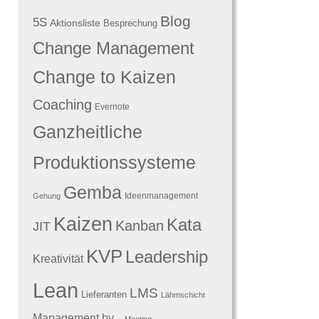
Blog
5S
Aktionsliste
Besprechung
Change Management
Change to Kaizen
Coaching
Evernote
Ganzheitliche
Produktionssysteme
Gemba
Ideenmanagement
Gehung
Kaizen
Kata
Kanban
JIT
KVP
Leadership
Kreativität
Lean
LMS
Lieferanten
Lähmschicht
Management by...
Meeting