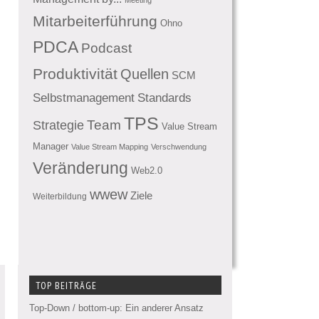
Mitarbeiterführung
Ohno
PDCA
Podcast
Produktivität
Quellen
SCM
Standards
Selbstmanagement
TPS
Team
Strategie
Value Stream
Manager
Value Stream Mapping
Verschwendung
Veränderung
Web2.0
wwew
Ziele
Weiterbildung
TOP BEITRÄGE
Top-Down / bottom-up: Ein anderer Ansatz