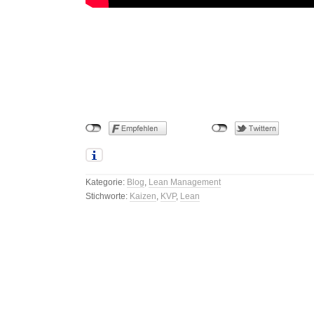
Kategorie:
Blog
,
Lean Management
Stichworte:
Kaizen
,
KVP
,
Lean