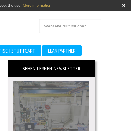
ccept the use.
More information
TISCH STUTTGART
LEAN PARTNER
SEHEN LERNEN NEWSLETTER