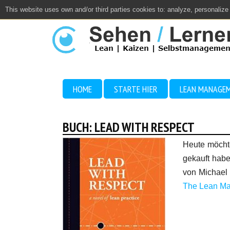
This website uses own and/or third parties cookies to: analyze, personalize
Close
HOME
STARTE HIER
LEAN MANAGE
BUCH: LEAD WITH RESPECT
Heute möchte
gekauft hab
von Michael u
The Lean M