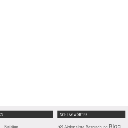
KS
SCHLAGWÖRTER
Blog
5S
– Beiträge
Aktionsliste
Besprechung