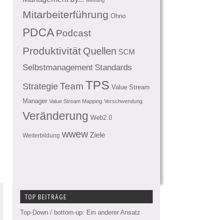
Mitarbeiterführung
Ohno
PDCA
Podcast
Produktivität
Quellen
SCM
Standards
Selbstmanagement
TPS
Team
Strategie
Value Stream
Manager
Value Stream Mapping
Verschwendung
Veränderung
Web2.0
wwew
Ziele
Weiterbildung
TOP BEITRÄGE
Top-Down / bottom-up: Ein anderer Ansatz