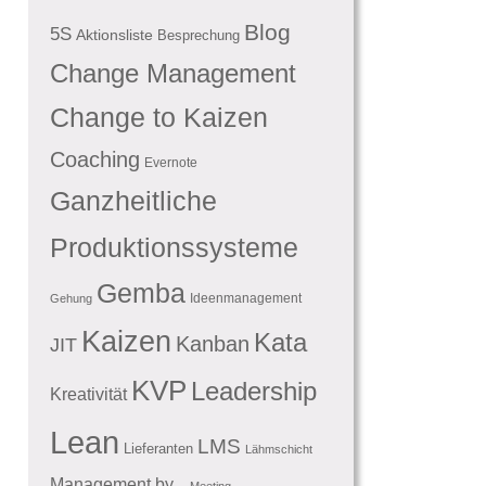
Blog
5S
Aktionsliste
Besprechung
Change Management
Change to Kaizen
Coaching
Evernote
Ganzheitliche
Produktionssysteme
Gemba
Ideenmanagement
Gehung
Kaizen
Kata
Kanban
JIT
KVP
Leadership
Kreativität
Lean
LMS
Lieferanten
Lähmschicht
Management by...
Meeting