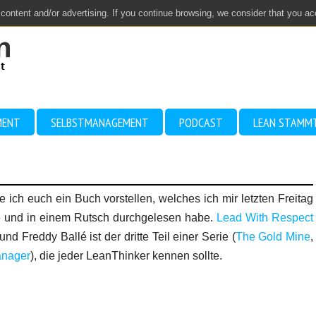
 content and/or advertising. If you continue browsing, we consider that you a
MENT
SELBSTMANAGEMENT
PODCAST
LEAN STAMM
 ich euch ein Buch vorstellen, welches ich mir letzten Freitag
e und in einem Rutsch durchgelesen habe.
Lead With Respect
nd Freddy Ballé ist der dritte Teil einer Serie (
The Gold Mine
,
anager
), die jeder LeanThinker kennen sollte.