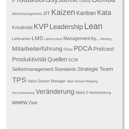
Gehung
Kaizen
Kata
Kanban
JIT
Ideenmanagement
Lean
KVP
Leadership
Kreativität
LMS
Management by...
Lieferanten
Lähmschicht
Meeting
PDCA
Mitarbeiterführung
Podcast
Ohno
Produktivität
Quellen
SCM
Team
Standards
Strategie
Selbstmanagement
TPS
Value Stream Manager
Value Stream Mapping
Veränderung
Web2.0
Weiterbildung
Verschwendung
wwew
Ziele