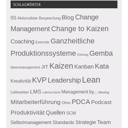
SCHLAGWÖRTER
Change
Blog
5S
Aktionsliste
Besprechung
Management
Change to Kaizen
Ganzheitliche
Coaching
Evernote
Produktionssysteme
Gemba
Gehung
Kaizen
Kata
Kanban
JIT
Ideenmanagement
Lean
KVP
Leadership
Kreativität
LMS
Management by...
Lieferanten
Lähmschicht
Meeting
PDCA
Mitarbeiterführung
Podcast
Ohno
Produktivität
Quellen
SCM
Team
Standards
Strategie
Selbstmanagement