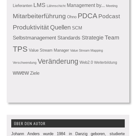
LMS
Management by...
Lieferanten
Lähmschicht
Meeting
PDCA
Mitarbeiterführung
Podcast
Ohno
Produktivität
Quellen
SCM
Team
Standards
Strategie
Selbstmanagement
TPS
Value Stream Manager
Value Stream Mapping
Veränderung
Web2.0
Weiterbildung
Verschwendung
wwew
Ziele
ÜBER DEN AUTOR
Johann Anders wurde 1984 in Danzig geboren, studierte