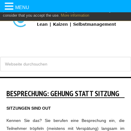
This website uses own and/or third parties cookies to: analyze,
MENU
personalize content and/or advertising. If you continue browsing, we
consider that you accept the use.
More information
BESPRECHUNG: GEHUNG STATT SITZUNG
SITZUNGEN SIND OUT
Kennen Sie das? Sie berufen eine Besprechung ein, die
Teilnehmer tröpfeln (meistens mit Verspätung) langsam im