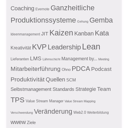
Ganzheitliche
Coaching
Evernote
Produktionssysteme
Gemba
Gehung
Kaizen
Kata
Kanban
JIT
Ideenmanagement
Lean
KVP
Leadership
Kreativität
LMS
Management by...
Lieferanten
Lähmschicht
Meeting
PDCA
Mitarbeiterführung
Podcast
Ohno
Produktivität
Quellen
SCM
Team
Standards
Strategie
Selbstmanagement
TPS
Value Stream Manager
Value Stream Mapping
Veränderung
Web2.0
Weiterbildung
Verschwendung
wwew
Ziele