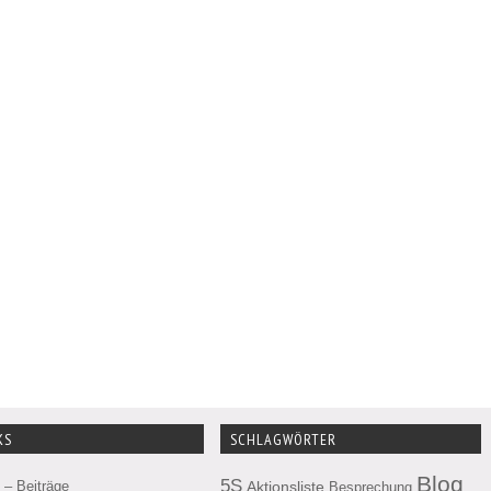
KS
SCHLAGWÖRTER
Blog
5S
– Beiträge
Aktionsliste
Besprechung