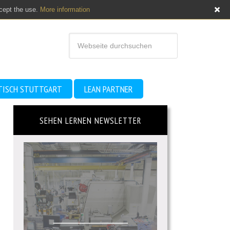
ccept the use.
More information
TISCH STUTTGART
LEAN PARTNER
SEHEN LERNEN NEWSLETTER