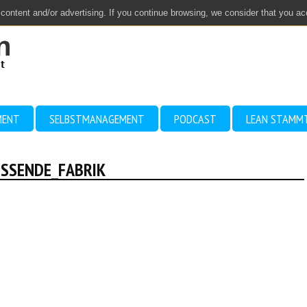
 content and/or advertising. If you continue browsing, we consider that you a
MENT
SELBSTMANAGEMENT
PODCAST
LEAN STAMM
SSENDE_FABRIK