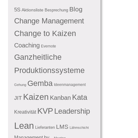
Blog
5S
Aktionsliste
Besprechung
Change Management
Change to Kaizen
Coaching
Evernote
Ganzheitliche
Produktionssysteme
Gemba
Ideenmanagement
Gehung
Kaizen
Kata
Kanban
JIT
KVP
Leadership
Kreativität
Lean
LMS
Lieferanten
Lähmschicht
Management by...
Meeting