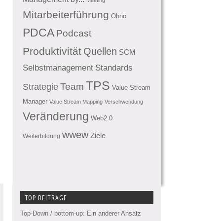
Mitarbeiterführung
Ohno
PDCA
Podcast
Produktivität
Quellen
SCM
Standards
Selbstmanagement
TPS
Team
Strategie
Value Stream
Manager
Value Stream Mapping
Verschwendung
Veränderung
Web2.0
wwew
Ziele
Weiterbildung
TOP BEITRÄGE
Top-Down / bottom-up: Ein anderer Ansatz