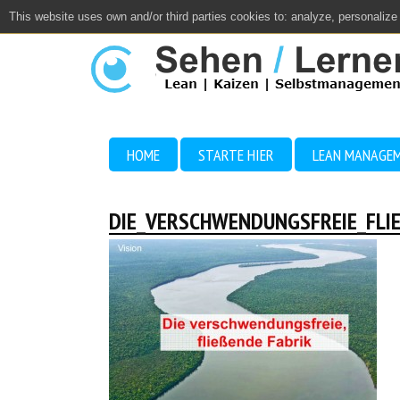
This website uses own and/or third parties cookies to: analyze, personalize
Close
HOME
STARTE HIER
LEAN MANAGE
DIE_VERSCHWENDUNGSFREIE_FLIE