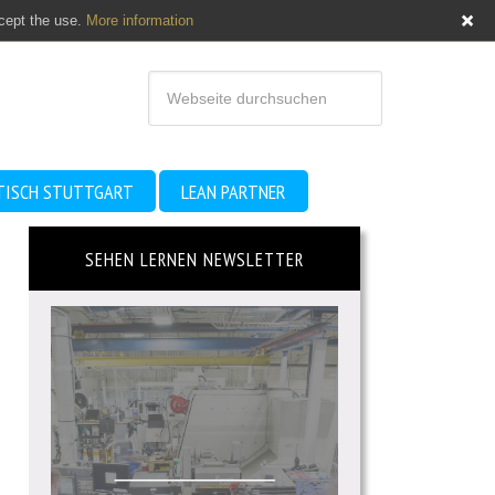
ccept the use.
More information
TISCH STUTTGART
LEAN PARTNER
SEHEN LERNEN NEWSLETTER