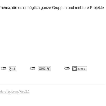
m Thema, die es ermöglich ganze Gruppen und mehrere Projekte
dership
,
Lean
,
Web2.0