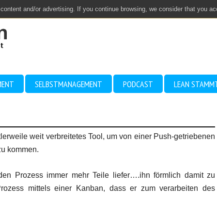
 content and/or advertising. If you continue browsing, we consider that you a
MENT
SELBSTMANAGEMENT
PODCAST
LEAN STAMM
lerweile weit verbreitetes Tool, um von einer Push-getriebenen
 zu kommen.
den Prozess immer mehr Teile liefer….ihn förmlich damit zu
 Prozess mittels einer Kanban, dass er zum verarbeiten des