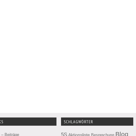
KS
SCHLAGWÖRTER
Blog
5S
– Beiträge
Aktionsliste
Besprechung