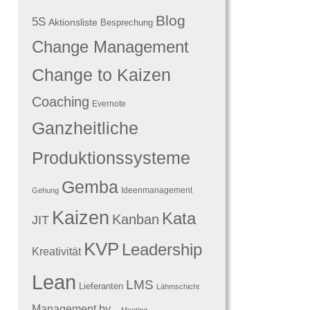
Blog
5S
Aktionsliste
Besprechung
Change Management
Change to Kaizen
Coaching
Evernote
Ganzheitliche
Produktionssysteme
Gemba
Ideenmanagement
Gehung
Kaizen
Kata
Kanban
JIT
KVP
Leadership
Kreativität
Lean
LMS
Lieferanten
Lähmschicht
Management by...
Meeting