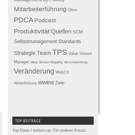
Mitarbeiterführung
Ohno
PDCA
Podcast
Produktivität
Quellen
SCM
Standards
Selbstmanagement
TPS
Team
Strategie
Value Stream
Manager
Value Stream Mapping
Verschwendung
Veränderung
Web2.0
wwew
Ziele
Weiterbildung
TOP BEITRÄGE
Top-Down / bottom-up: Ein anderer Ansatz