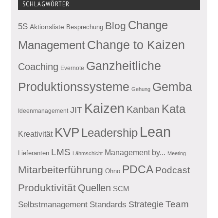
SCHLAGWÖRTER
Change
Blog
5S
Aktionsliste
Besprechung
Management
Change to Kaizen
Ganzheitliche
Coaching
Evernote
Produktionssysteme
Gemba
Gehung
Kaizen
Kata
Kanban
JIT
Ideenmanagement
Lean
KVP
Leadership
Kreativität
LMS
Management by...
Lieferanten
Lähmschicht
Meeting
PDCA
Mitarbeiterführung
Podcast
Ohno
Produktivität
Quellen
SCM
Team
Standards
Strategie
Selbstmanagement