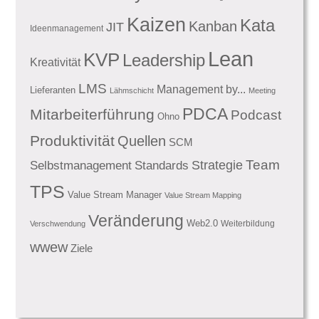
Kaizen
Kata
Kanban
JIT
Ideenmanagement
Lean
KVP
Leadership
Kreativität
LMS
Management by...
Lieferanten
Lähmschicht
Meeting
PDCA
Mitarbeiterführung
Podcast
Ohno
Produktivität
Quellen
SCM
Team
Standards
Strategie
Selbstmanagement
TPS
Value Stream Manager
Value Stream Mapping
Veränderung
Web2.0
Weiterbildung
Verschwendung
wwew
Ziele