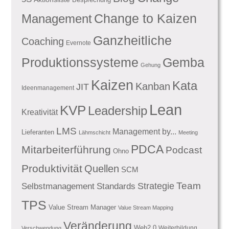
Management
Change to Kaizen
Ganzheitliche
Coaching
Evernote
Produktionssysteme
Gemba
Gehung
Kaizen
Kata
Kanban
JIT
Ideenmanagement
Lean
KVP
Leadership
Kreativität
LMS
Management by...
Lieferanten
Lähmschicht
Meeting
PDCA
Mitarbeiterführung
Podcast
Ohno
Produktivität
Quellen
SCM
Team
Standards
Strategie
Selbstmanagement
TPS
Value Stream Manager
Value Stream Mapping
Veränderung
Web2.0
Weiterbildung
Verschwendung