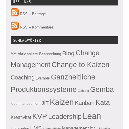
RSS LINKS
RSS – Beiträge
RSS – Kommentare
SCHLAGWÖRTER
Change
Blog
5S
Aktionsliste
Besprechung
Management
Change to Kaizen
Ganzheitliche
Coaching
Evernote
Produktionssysteme
Gemba
Gehung
Kaizen
Kata
Kanban
JIT
Ideenmanagement
Lean
KVP
Leadership
Kreativität
LMS
Management by...
Lieferanten
Lähmschicht
Meeting