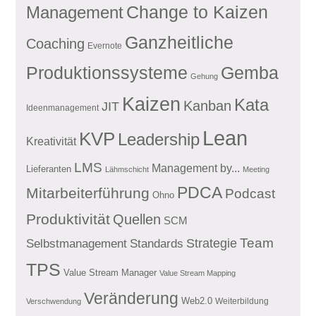
Management
Change to Kaizen
Ganzheitliche
Coaching
Evernote
Produktionssysteme
Gemba
Gehung
Kaizen
Kata
Kanban
JIT
Ideenmanagement
Lean
KVP
Leadership
Kreativität
LMS
Management by...
Lieferanten
Lähmschicht
Meeting
PDCA
Mitarbeiterführung
Podcast
Ohno
Produktivität
Quellen
SCM
Team
Standards
Strategie
Selbstmanagement
TPS
Value Stream Manager
Value Stream Mapping
Veränderung
Web2.0
Weiterbildung
Verschwendung