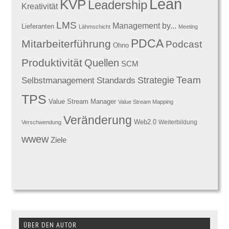
Lean
KVP
Leadership
Kreativität
LMS
Management by...
Lieferanten
Lähmschicht
Meeting
PDCA
Mitarbeiterführung
Podcast
Ohno
Produktivität
Quellen
SCM
Team
Standards
Strategie
Selbstmanagement
TPS
Value Stream Manager
Value Stream Mapping
Veränderung
Web2.0
Weiterbildung
Verschwendung
wwew
Ziele
ÜBER DEN AUTOR