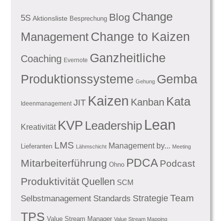
Change
Blog
5S
Aktionsliste
Besprechung
Management
Change to Kaizen
Ganzheitliche
Coaching
Evernote
Produktionssysteme
Gemba
Gehung
Kaizen
Kata
Kanban
JIT
Ideenmanagement
Lean
KVP
Leadership
Kreativität
LMS
Management by...
Lieferanten
Lähmschicht
Meeting
PDCA
Mitarbeiterführung
Podcast
Ohno
Produktivität
Quellen
SCM
Team
Standards
Strategie
Selbstmanagement
TPS
Value Stream Manager
Value Stream Mapping