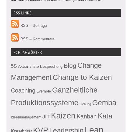
RSS LINKS
RSS – Beiträge
RSS – Kommentare
SCHLAGWÖRTER
Change
Blog
5S
Aktionsliste
Besprechung
Management
Change to Kaizen
Ganzheitliche
Coaching
Evernote
Produktionssysteme
Gemba
Gehung
Kaizen
Kata
Kanban
JIT
Ideenmanagement
Lean
KVP
Leadership
Kreativität