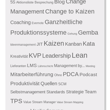
Change
Blog
5S
Aktionsliste
Besprechung
Management
Change to Kaizen
Ganzheitliche
Coaching
Evernote
Produktionssysteme
Gemba
Gehung
Kaizen
Kata
Kanban
JIT
Ideenmanagement
Lean
KVP
Leadership
Kreativität
LMS
Management by...
Lieferanten
Lähmschicht
Meeting
PDCA
Mitarbeiterführung
Podcast
Ohno
Produktivität
Quellen
SCM
Team
Standards
Strategie
Selbstmanagement
TPS
Value Stream Manager
Value Stream Mapping