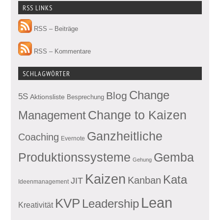
RSS LINKS
RSS – Beiträge
RSS – Kommentare
SCHLAGWÖRTER
Change
Blog
5S
Aktionsliste
Besprechung
Management
Change to Kaizen
Ganzheitliche
Coaching
Evernote
Produktionssysteme
Gemba
Gehung
Kaizen
Kata
Kanban
JIT
Ideenmanagement
Lean
KVP
Leadership
Kreativität