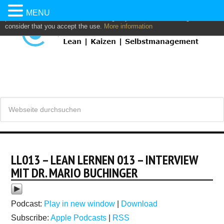
This website uses own and/or third parties cookies to: analyze,
MENU
personalize content and/or advertising. If you continue browsing, we
consider that you accept the use.
More information
LL013 – LEAN LERNEN 013 – INTERVIEW
MIT DR. MARIO BUCHINGER
Podcast:
Play in new window
|
Download
Subscribe:
Apple Podcasts
|
RSS