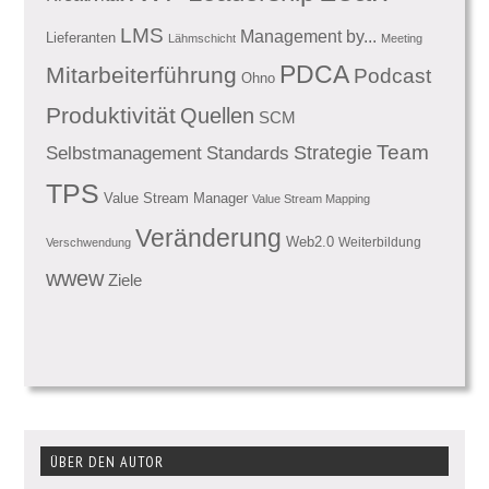
LMS
Management by...
Lieferanten
Lähmschicht
Meeting
PDCA
Mitarbeiterführung
Podcast
Ohno
Produktivität
Quellen
SCM
Team
Standards
Strategie
Selbstmanagement
TPS
Value Stream Manager
Value Stream Mapping
Veränderung
Web2.0
Weiterbildung
Verschwendung
wwew
Ziele
ÜBER DEN AUTOR