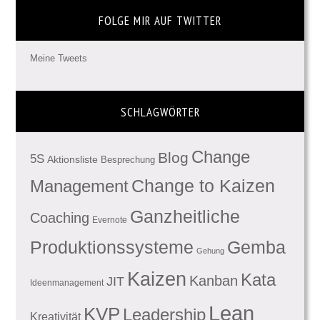
FOLGE MIR AUF TWITTER
Meine Tweets
SCHLAGWÖRTER
Change
Blog
5S
Aktionsliste
Besprechung
Management
Change to Kaizen
Ganzheitliche
Coaching
Evernote
Produktionssysteme
Gemba
Gehung
Kaizen
Kata
Kanban
JIT
Ideenmanagement
Lean
KVP
Leadership
Kreativität