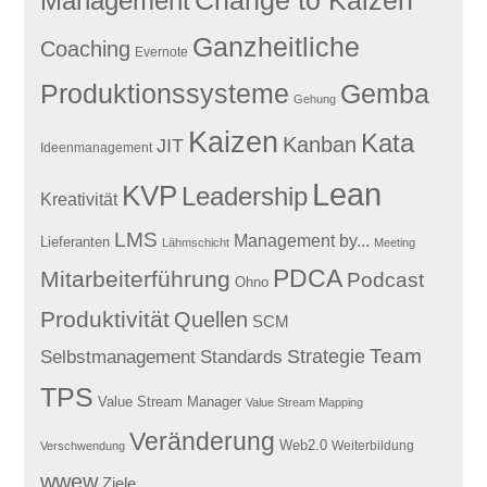
Management
Change to Kaizen
Ganzheitliche
Coaching
Evernote
Produktionssysteme
Gemba
Gehung
Kaizen
Kata
Kanban
JIT
Ideenmanagement
Lean
KVP
Leadership
Kreativität
LMS
Management by...
Lieferanten
Lähmschicht
Meeting
PDCA
Mitarbeiterführung
Podcast
Ohno
Produktivität
Quellen
SCM
Team
Standards
Strategie
Selbstmanagement
TPS
Value Stream Manager
Value Stream Mapping
Veränderung
Web2.0
Weiterbildung
Verschwendung
wwew
Ziele