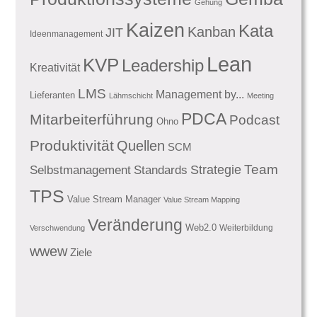
Gehung
Kaizen
Kata
Kanban
JIT
Ideenmanagement
Lean
KVP
Leadership
Kreativität
LMS
Management by...
Lieferanten
Lähmschicht
Meeting
PDCA
Mitarbeiterführung
Podcast
Ohno
Produktivität
Quellen
SCM
Team
Standards
Strategie
Selbstmanagement
TPS
Value Stream Manager
Value Stream Mapping
Veränderung
Web2.0
Weiterbildung
Verschwendung
wwew
Ziele