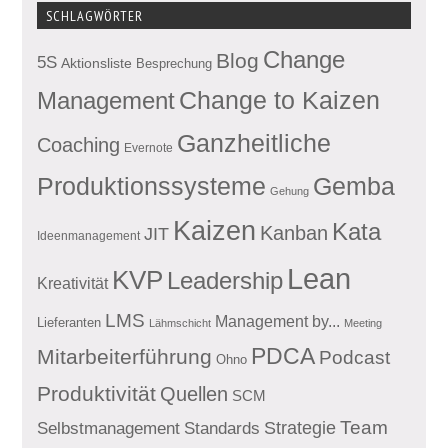
SCHLAGWÖRTER
Change
Blog
5S
Aktionsliste
Besprechung
Management
Change to Kaizen
Ganzheitliche
Coaching
Evernote
Produktionssysteme
Gemba
Gehung
Kaizen
Kata
Kanban
JIT
Ideenmanagement
Lean
KVP
Leadership
Kreativität
LMS
Management by...
Lieferanten
Lähmschicht
Meeting
PDCA
Mitarbeiterführung
Podcast
Ohno
Produktivität
Quellen
SCM
Team
Standards
Strategie
Selbstmanagement