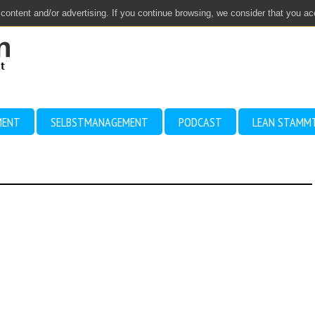
 content and/or advertising. If you continue browsing, we consider that you a
MENT
SELBSTMANAGEMENT
PODCAST
LEAN STAMM