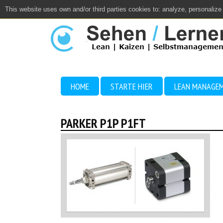
This website uses own and/or third parties cookies to: analyze, personalize
Close
HOME
STARTE HIER
LEAN MANAGE
PARKER P1P P1FT