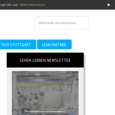
ccept the use.
More information
TISCH STUTTGART
LEAN PARTNER
SEHEN LERNEN NEWSLETTER