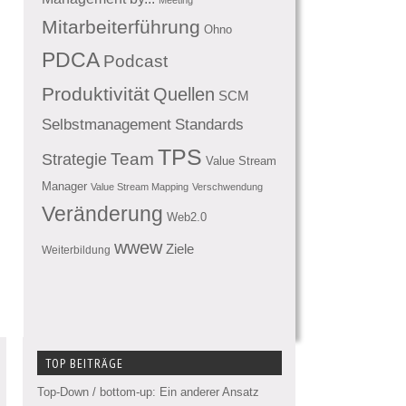
Mitarbeiterführung
Ohno
PDCA
Podcast
Produktivität
Quellen
SCM
Standards
Selbstmanagement
TPS
Team
Strategie
Value Stream
Manager
Value Stream Mapping
Verschwendung
Veränderung
Web2.0
wwew
Ziele
Weiterbildung
TOP BEITRÄGE
Top-Down / bottom-up: Ein anderer Ansatz