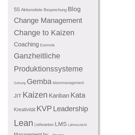
Blog
5S
Aktionsliste
Besprechung
Change Management
Change to Kaizen
Coaching
Evernote
Ganzheitliche
Produktionssysteme
Gemba
Ideenmanagement
Gehung
Kaizen
Kata
Kanban
JIT
KVP
Leadership
Kreativität
Lean
LMS
Lieferanten
Lähmschicht
Management by...
Meeting