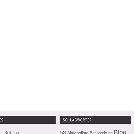
KS
SCHLAGWÖRTER
Blog
5S
– Beiträge
Aktionsliste
Besprechung