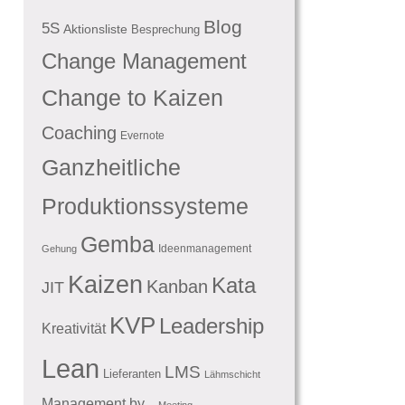
Blog
5S
Aktionsliste
Besprechung
Change Management
Change to Kaizen
Coaching
Evernote
Ganzheitliche
Produktionssysteme
Gemba
Ideenmanagement
Gehung
Kaizen
Kata
Kanban
JIT
KVP
Leadership
Kreativität
Lean
LMS
Lieferanten
Lähmschicht
Management by...
Meeting