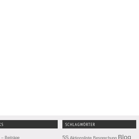
KS
SCHLAGWÖRTER
Blog
5S
– Beiträge
Aktionsliste
Besprechung