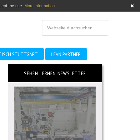
ccept the use.
More information
TISCH STUTTGART
LEAN PARTNER
SEHEN LERNEN NEWSLETTER