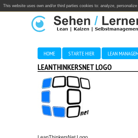
This website uses own and/or third parties cookies to: analyze, personalize
Close
HOME
STARTE HIER
LEAN MANAGE
LEANTHINKERSNET LOGO
LeanThinkersNet Logo