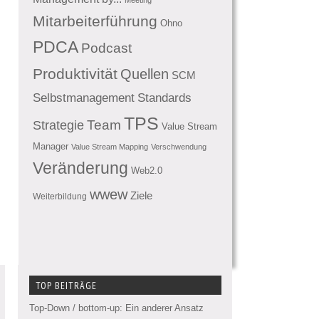
Mitarbeiterführung
Ohno
PDCA
Podcast
Produktivität
Quellen
SCM
Standards
Selbstmanagement
TPS
Team
Strategie
Value Stream
Manager
Value Stream Mapping
Verschwendung
Veränderung
Web2.0
wwew
Ziele
Weiterbildung
TOP BEITRÄGE
Top-Down / bottom-up: Ein anderer Ansatz