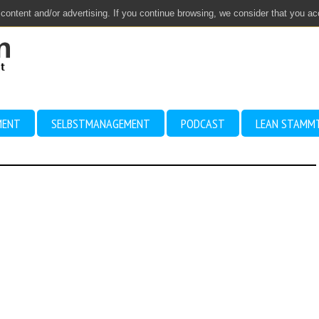
 content and/or advertising. If you continue browsing, we consider that you a
MENT
SELBSTMANAGEMENT
PODCAST
LEAN STAMM