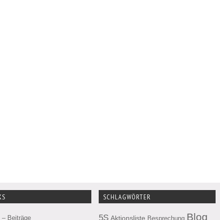
KS
SCHLAGWÖRTER
Blog
5S
– Beiträge
Aktionsliste
Besprechung