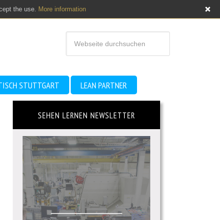
ccept the use.
More information
TISCH STUTTGART
LEAN PARTNER
SEHEN LERNEN NEWSLETTER