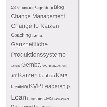
Blog
5S
Aktionsliste
Besprechung
Change Management
Change to Kaizen
Coaching
Evernote
Ganzheitliche
Produktionssysteme
Gemba
Ideenmanagement
Gehung
Kaizen
Kata
Kanban
JIT
KVP
Leadership
Kreativität
Lean
LMS
Lieferanten
Lähmschicht
Management by...
Meeting