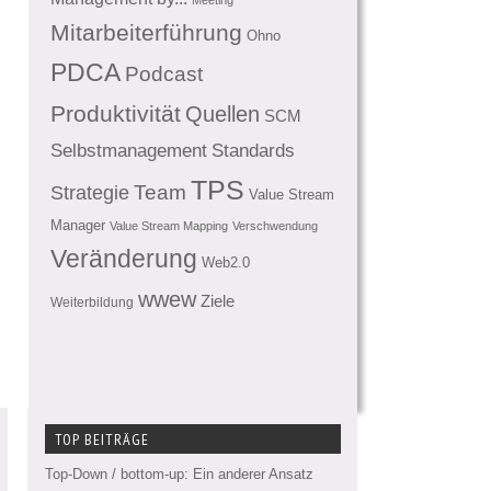
Mitarbeiterführung
Ohno
PDCA
Podcast
Produktivität
Quellen
SCM
Standards
Selbstmanagement
TPS
Team
Strategie
Value Stream
Manager
Value Stream Mapping
Verschwendung
Veränderung
Web2.0
wwew
Ziele
Weiterbildung
TOP BEITRÄGE
Top-Down / bottom-up: Ein anderer Ansatz