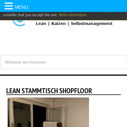
This website uses own and/or third parties cookies to: analyze,
MENU
personalize content and/or advertising. If you continue browsing, we
consider that you accept the use.
More information
LEAN STAMMTISCH SHOPFLOOR