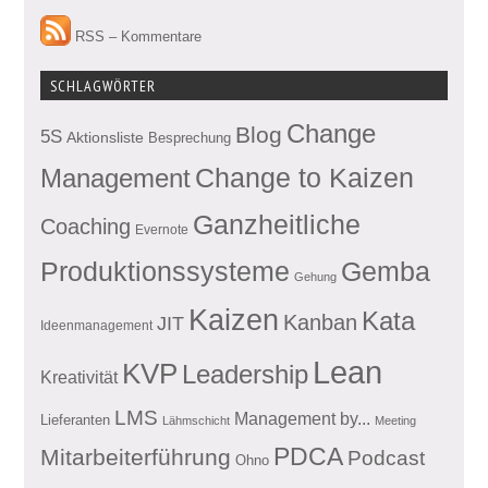
RSS – Kommentare
SCHLAGWÖRTER
Change
Blog
5S
Aktionsliste
Besprechung
Management
Change to Kaizen
Ganzheitliche
Coaching
Evernote
Produktionssysteme
Gemba
Gehung
Kaizen
Kata
Kanban
JIT
Ideenmanagement
Lean
KVP
Leadership
Kreativität
LMS
Management by...
Lieferanten
Lähmschicht
Meeting
PDCA
Mitarbeiterführung
Podcast
Ohno