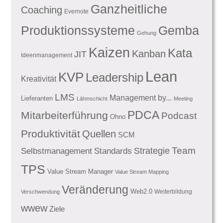
Ganzheitliche
Coaching
Evernote
Produktionssysteme
Gemba
Gehung
Kaizen
Kata
Kanban
JIT
Ideenmanagement
Lean
KVP
Leadership
Kreativität
LMS
Management by...
Lieferanten
Lähmschicht
Meeting
PDCA
Mitarbeiterführung
Podcast
Ohno
Produktivität
Quellen
SCM
Team
Standards
Strategie
Selbstmanagement
TPS
Value Stream Manager
Value Stream Mapping
Veränderung
Web2.0
Weiterbildung
Verschwendung
wwew
Ziele