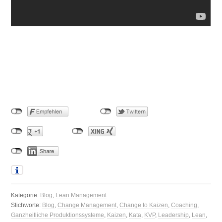
Kategorie:
Blog
,
Lean Management
Stichworte:
Blog
,
Change Management
,
Change to Kaizen
,
Coaching
,
Ganzheitliche Produktionssysteme
,
Kaizen
,
Kata
,
KVP
,
Leadership
,
Lean
,