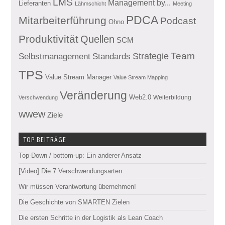
LMS
Management by...
Lieferanten
Lähmschicht
Meeting
PDCA
Mitarbeiterführung
Podcast
Ohno
Produktivität
Quellen
SCM
Team
Standards
Strategie
Selbstmanagement
TPS
Value Stream Manager
Value Stream Mapping
Veränderung
Web2.0
Weiterbildung
Verschwendung
wwew
Ziele
TOP BEITRÄGE
Top-Down / bottom-up: Ein anderer Ansatz
[Video] Die 7 Verschwendungsarten
Wir müssen Verantwortung übernehmen!
Die Geschichte von SMARTEN Zielen
Die ersten Schritte in der Logistik als Lean Coach