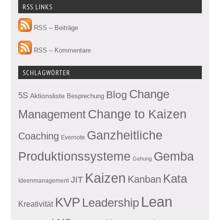
RSS LINKS
RSS – Beiträge
RSS – Kommentare
SCHLAGWÖRTER
Change
Blog
5S
Aktionsliste
Besprechung
Management
Change to Kaizen
Ganzheitliche
Coaching
Evernote
Produktionssysteme
Gemba
Gehung
Kaizen
Kata
Kanban
JIT
Ideenmanagement
Lean
KVP
Leadership
Kreativität