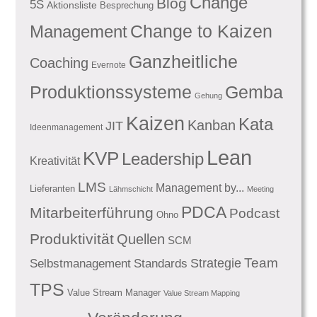
Change
Blog
5S
Aktionsliste
Besprechung
Management
Change to Kaizen
Ganzheitliche
Coaching
Evernote
Produktionssysteme
Gemba
Gehung
Kaizen
Kata
Kanban
JIT
Ideenmanagement
Lean
KVP
Leadership
Kreativität
LMS
Management by...
Lieferanten
Lähmschicht
Meeting
PDCA
Mitarbeiterführung
Podcast
Ohno
Produktivität
Quellen
SCM
Team
Standards
Strategie
Selbstmanagement
TPS
Value Stream Manager
Value Stream Mapping