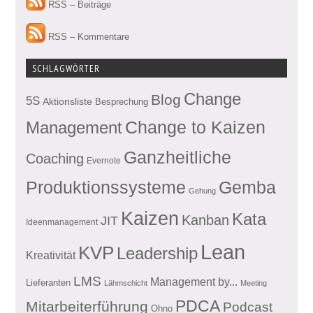
RSS – Beiträge
RSS – Kommentare
SCHLAGWÖRTER
Change
Blog
5S
Aktionsliste
Besprechung
Management
Change to Kaizen
Ganzheitliche
Coaching
Evernote
Produktionssysteme
Gemba
Gehung
Kaizen
Kata
Kanban
JIT
Ideenmanagement
Lean
KVP
Leadership
Kreativität
LMS
Management by...
Lieferanten
Lähmschicht
Meeting
PDCA
Mitarbeiterführung
Podcast
Ohno