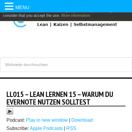
This website uses own and/or third parties cookies to: analyze,
MENU
personalize content and/or advertising. If you continue browsing, we
consider that you accept the use.
More information
LL015 – LEAN LERNEN 15 – WARUM DU
EVERNOTE NUTZEN SOLLTEST
Podcast:
Play in new window
|
Download
Subscribe:
Apple Podcasts
|
RSS