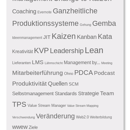
Ganzheitliche
Coaching
Evernote
Produktionssysteme
Gemba
Gehung
Kaizen
Kata
Kanban
JIT
Ideenmanagement
Lean
KVP
Leadership
Kreativität
LMS
Management by...
Lieferanten
Lähmschicht
Meeting
PDCA
Mitarbeiterführung
Podcast
Ohno
Produktivität
Quellen
SCM
Team
Standards
Strategie
Selbstmanagement
TPS
Value Stream Manager
Value Stream Mapping
Veränderung
Web2.0
Weiterbildung
Verschwendung
wwew
Ziele