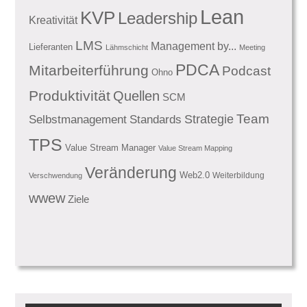
Lean
KVP
Leadership
Kreativität
LMS
Management by...
Lieferanten
Lähmschicht
Meeting
PDCA
Mitarbeiterführung
Podcast
Ohno
Produktivität
Quellen
SCM
Team
Standards
Strategie
Selbstmanagement
TPS
Value Stream Manager
Value Stream Mapping
Veränderung
Web2.0
Weiterbildung
Verschwendung
wwew
Ziele