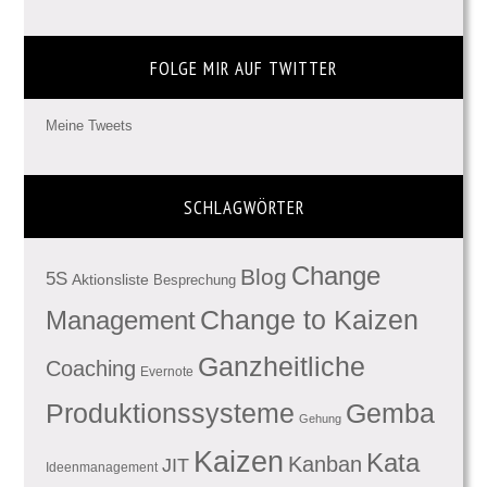
FOLGE MIR AUF TWITTER
Meine Tweets
SCHLAGWÖRTER
Change
Blog
5S
Aktionsliste
Besprechung
Management
Change to Kaizen
Ganzheitliche
Coaching
Evernote
Produktionssysteme
Gemba
Gehung
Kaizen
Kata
Kanban
JIT
Ideenmanagement