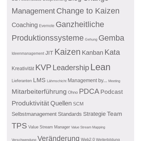
Management
Change to Kaizen
Ganzheitliche
Coaching
Evernote
Produktionssysteme
Gemba
Gehung
Kaizen
Kata
Kanban
JIT
Ideenmanagement
Lean
KVP
Leadership
Kreativität
LMS
Management by...
Lieferanten
Lähmschicht
Meeting
PDCA
Mitarbeiterführung
Podcast
Ohno
Produktivität
Quellen
SCM
Team
Standards
Strategie
Selbstmanagement
TPS
Value Stream Manager
Value Stream Mapping
Veränderung
Web2.0
Weiterbildung
Verschwendung