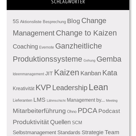
SCHLAGWÖRTER
Change
Blog
5S
Aktionsliste
Besprechung
Management
Change to Kaizen
Ganzheitliche
Coaching
Evernote
Produktionssysteme
Gemba
Gehung
Kaizen
Kata
Kanban
JIT
Ideenmanagement
Lean
KVP
Leadership
Kreativität
LMS
Management by...
Lieferanten
Lähmschicht
Meeting
PDCA
Mitarbeiterführung
Podcast
Ohno
Produktivität
Quellen
SCM
Team
Standards
Strategie
Selbstmanagement