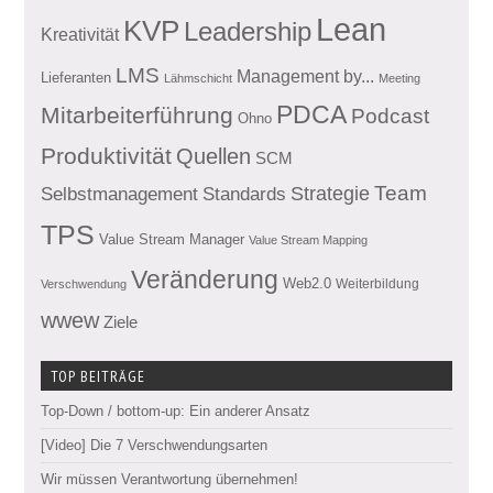
Lean
KVP
Leadership
Kreativität
LMS
Management by...
Lieferanten
Lähmschicht
Meeting
PDCA
Mitarbeiterführung
Podcast
Ohno
Produktivität
Quellen
SCM
Team
Standards
Strategie
Selbstmanagement
TPS
Value Stream Manager
Value Stream Mapping
Veränderung
Web2.0
Weiterbildung
Verschwendung
wwew
Ziele
TOP BEITRÄGE
Top-Down / bottom-up: Ein anderer Ansatz
[Video] Die 7 Verschwendungsarten
Wir müssen Verantwortung übernehmen!